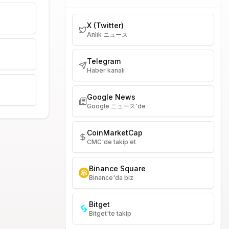
X (Twitter)
Anlık ニュース
Telegram
Haber kanalı
Google News
Google ニュース'de
CoinMarketCap
CMC'de takip et
Binance Square
Binance'da biz
Bitget
Bitget'te takip