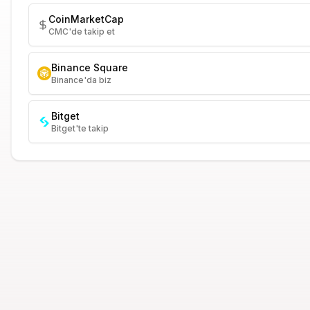
CoinMarketCap
CMC'de takip et
Binance Square
Binance'da biz
Bitget
Bitget'te takip