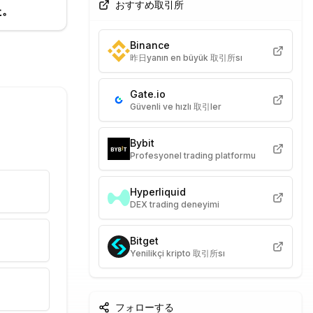
おすすめ取引所
た。
Binance
昨日yanın en büyük 取引所sı
Gate.io
Güvenli ve hızlı 取引ler
Bybit
Profesyonel trading platformu
Hyperliquid
DEX trading deneyimi
Bitget
Yenilikçi kripto 取引所sı
フォローする