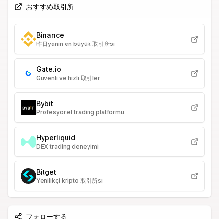
おすすめ取引所
Binance
昨日yanın en büyük 取引所sı
Gate.io
Güvenli ve hızlı 取引ler
Bybit
Profesyonel trading platformu
Hyperliquid
DEX trading deneyimi
Bitget
Yenilikçi kripto 取引所sı
フォローする