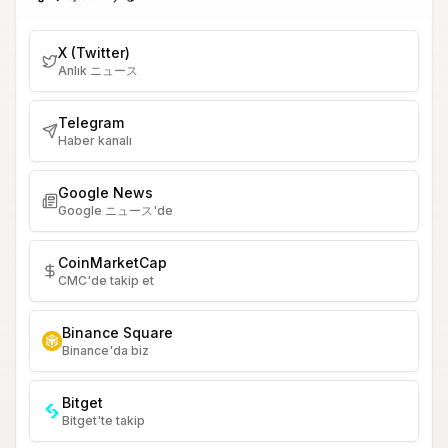
X (Twitter)
Anlık ニュース
Telegram
Haber kanalı
Google News
Google ニュース'de
CoinMarketCap
CMC'de takip et
Binance Square
Binance'da biz
Bitget
Bitget'te takip