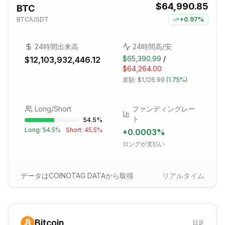
$64,990.85
BTC
BTC
/USDT
+
0.97%
24時間出来高
24時間高/安
$65,390.99
/
$12,103,932,446.12
$64,264.00
差額:
$1,126.99
(
1.75%
)
Long/Short
ファンディングレー
ト
54.5
%
Long:
54.5
%
Short:
45.5
%
+
0.0003
%
ロングが支払い
データはCOINOTAG DATAから取得
リアルタイム
Bitcoin
日足