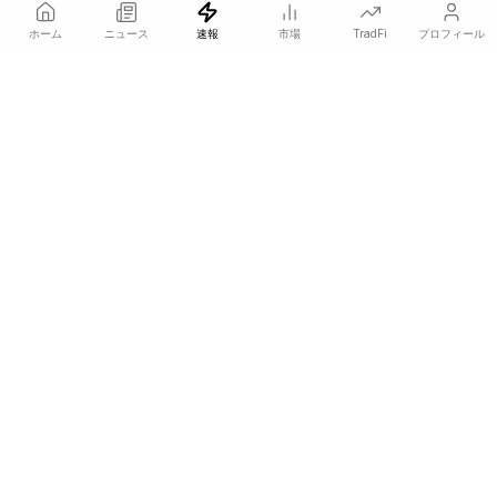
ホーム
ニュース
速報
市場
TradFi
プロフィール
COINOTAGは、価格に影響を与えるクリプトニュースを誰より
も早く発信する独立系メディアネットワークです。
COINOTAG LLC · Shams Business Center, Sharjah, 839, UAE
登録メディア組織；コンテンツは公正な編集基準に従っています。