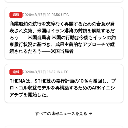
速報
2026年8月7日 19:01:50 UTC
商業船舶の航行を支障なく再開するための合意が発
表され次第、米国はイラン港湾の封鎖を解除するだ
ろう――米国当局者 米国の行動は今後もイランの約
束履行状況に基づき、成果主義的なアプローチで継
続されるだろう――米国当局者.
速報
2026年8月7日 12:32:16 UTC
THENAは、$THE株の発行計画の10％を撤回し、プ
ロトコル収益モデルを再構築するためのARKイニシ
アチブを開始した。
すべての速報ニュースを見る