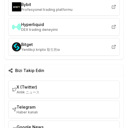
Bybit
Profesyonel trading platformu
Hyperliquid
DEX trading deneyimi
Bitget
Yenilikçi kripto 取引所sı
Bizi Takip Edin
X (Twitter)
Anlık ニュース
Telegram
Haber kanalı
Google News