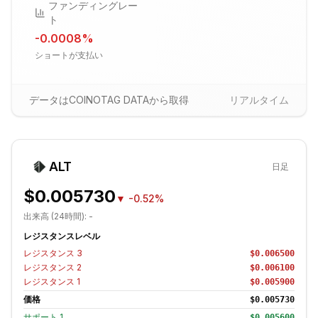
ファンディングレー
ト
-0.0008
%
ショートが支払い
データはCOINOTAG DATAから取得
リアルタイム
ALT
日足
$0.005730
▼
-0.52%
出来高 (24時間):
-
レジスタンスレベル
レジスタンス
3
$0.006500
レジスタンス
2
$0.006100
レジスタンス
1
$0.005900
価格
$0.005730
サポート
1
$0.005600