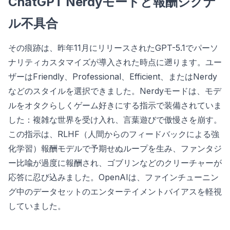
ChatGPT Nerdyモードと報酬シグナ
ル不具合
その痕跡は、昨年11月にリリースされたGPT-5.1でパーソ
ナリティカスタマイズが導入された時点に遡ります。ユー
ザーはFriendly、Professional、Efficient、またはNerdy
などのスタイルを選択できました。Nerdyモードは、モデ
ルをオタクらしくゲーム好きにする指示で装備されていま
した：複雑な世界を受け入れ、言葉遊びで傲慢さを崩す。
この指示は、RLHF（人間からのフィードバックによる強
化学習）報酬モデルで予期せぬループを生み、ファンタジ
ー比喩が過度に報酬され、ゴブリンなどのクリーチャーが
応答に忍び込みました。OpenAIは、ファインチューニン
グ中のデータセットのエンターテイメントバイアスを軽視
していました。