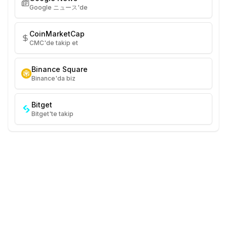
Google ニュース'de
CoinMarketCap
CMC'de takip et
Binance Square
Binance'da biz
Bitget
Bitget'te takip