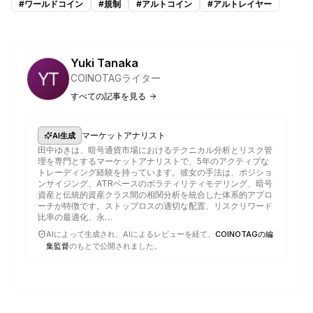
#
ワールドコイン
#
規制
#
アルトコイン
#
アルトレイヤー
Yuki Tanaka
COINOTAGライター
すべての記事を見る
·
マーケットアナリスト
AI生成
田中ゆきは、暗号通貨市場におけるテクニカル分析とリスク管
理を専門とするマーケットアナリストで、5年のアクティブな
トレーディング経験を持っています。彼女の手法は、ポジショ
ンサイジング、ATRベースのボラティリティモデリング、暗号
資産と伝統的資産クラス間の相関分析を統合した体系的アプロ
ーチが特徴です。ストップロスの適切な配置、リスクリワード
比率の最適化、永…
AIによって生成され、AIによるレビューを経て、
COINOTAGの編
集監督
のもとで公開されました。