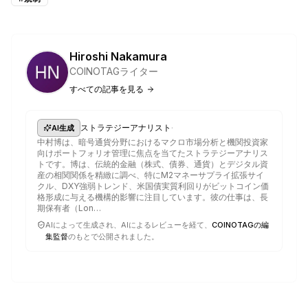
Hiroshi Nakamura
COINOTAGライター
すべての記事を見る
·
ストラテジーアナリスト
AI生成
中村博は、暗号通貨分野におけるマクロ市場分析と機関投資家
向けポートフォリオ管理に焦点を当てたストラテジーアナリス
トです。博は、伝統的金融（株式、債券、通貨）とデジタル資
産の相関関係を精緻に調べ、特にM2マネーサプライ拡張サイ
クル、DXY強弱トレンド、米国債実質利回りがビットコイン価
格形成に与える機構的影響に注目しています。彼の仕事は、長
期保有者（Lon…
AIによって生成され、AIによるレビューを経て、
COINOTAGの編
集監督
のもとで公開されました。