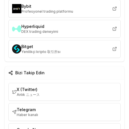
Bybit
Profesyonel trading platformu
Hyperliquid
DEX trading deneyimi
Bitget
Yenilikçi kripto 取引所sı
Bizi Takip Edin
X (Twitter)
Anlık ニュース
Telegram
Haber kanalı