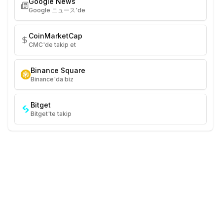
Google News
Google ニュース'de
CoinMarketCap
CMC'de takip et
Binance Square
Binance'da biz
Bitget
Bitget'te takip