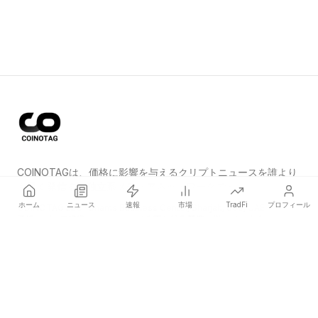
COINOTAGは、価格に影響を与えるクリプトニュースを誰より
も早く発信する独立系メディアネットワークです。
ホーム
ニュース
速報
市場
TradFi
プロフィール
COINOTAG LLC · Shams Business Center, Sharjah, 839, UAE
登録メディア組織；コンテンツは公正な編集基準に従っています。
プラットフォーム
ニュース