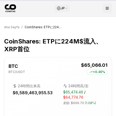
JP
Ana Sayfa
/
CoinShares: ETPに224M$流入、XRP首位
CoinShares: ETPに224M$流入、
XRP首位
$65,066.01
BTC
BTC
/USDT
+
0.45%
24時間出来高
24時間高/安
$65,474.46
/
$6,589,463,955.53
$64,774.76
差額:
$699.70
(
1.08%
)