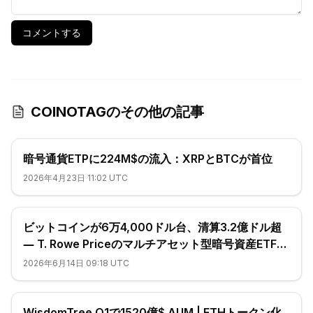
コメントする
COINOTAGのその他の記事
暗号通貨ETPに224M$の流入：XRPとBTCが首位
2026年4月23日 11:02 UTC
ビットコインが6万4,000ドル台、清算3.2億ドル超
― T. Rowe Priceのマルチアセット型暗号資産ETFが
SEC承認
2026年6月14日 09:18 UTC
WisdomTree Q1で1520億$ AUM | ETHトークン化