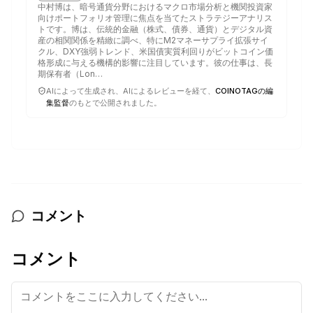
中村博は、暗号通貨分野におけるマクロ市場分析と機関投資家
向けポートフォリオ管理に焦点を当てたストラテジーアナリス
トです。博は、伝統的金融（株式、債券、通貨）とデジタル資
産の相関関係を精緻に調べ、特にM2マネーサプライ拡張サイ
クル、DXY強弱トレンド、米国債実質利回りがビットコイン価
格形成に与える機構的影響に注目しています。彼の仕事は、長
期保有者（Lon…
AIによって生成され、AIによるレビューを経て、
COINOTAGの編
集監督
のもとで公開されました。
コメント
コメント