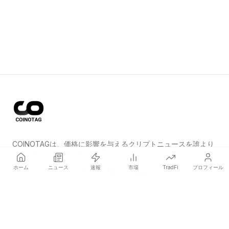
COINOTAGは、価格に影響を与えるクリプトニュースを誰より
も早く発信する独立系メディアネットワークです。
ホーム
ニュース
速報
市場
TradFi
プロフィール
COINOTAG LLC · Shams Business Center, Sharjah, 839, UAE
登録メディア組織；コンテンツは公正な編集基準に従っています。
プラットフォーム