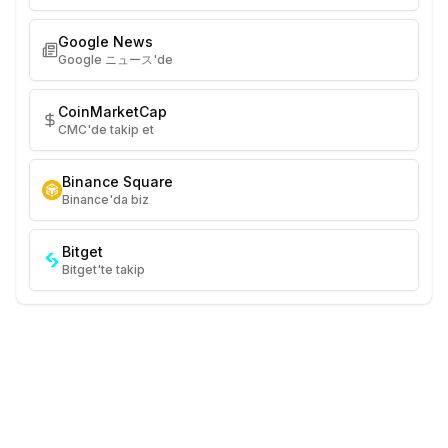
Google News
Google ニュース'de
CoinMarketCap
CMC'de takip et
Binance Square
Binance'da biz
Bitget
Bitget'te takip