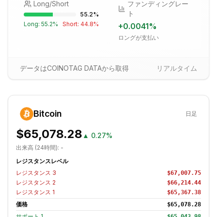
Long/Short
ファンディングレー
ト
55.2
%
Long:
55.2
%
Short:
44.8
%
+
0.0041
%
ロングが支払い
データはCOINOTAG DATAから取得
リアルタイム
Bitcoin
日足
$65,078.28
▲
0.27%
出来高 (24時間):
-
レジスタンスレベル
レジスタンス
3
$67,007.75
レジスタンス
2
$66,214.44
レジスタンス
1
$65,367.38
価格
$65,078.28
サポート
1
$65,043.98