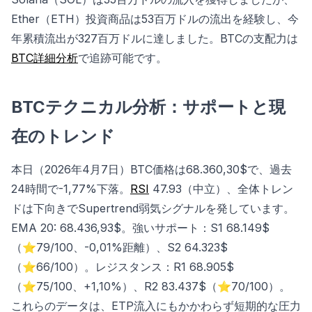
Ether（ETH）投資商品は53百万ドルの流出を経験し、今
年累積流出が327百万ドルに達しました。BTCの支配力は
BTC詳細分析
で追跡可能です。
BTCテクニカル分析：サポートと現
在のトレンド
本日（2026年4月7日）BTC価格は68.360,30$で、過去
24時間で-1,77%下落。
RSI
47.93（中立）、全体トレン
ドは下向きでSupertrend弱気シグナルを発しています。
EMA 20: 68.436,93$。強いサポート：S1 68.149$
（⭐79/100、-0,01%距離）、S2 64.323$
（⭐66/100）。レジスタンス：R1 68.905$
（⭐75/100、+1,10%）、R2 83.437$（⭐70/100）。
これらのデータは、ETP流入にもかかわらず短期的な圧力