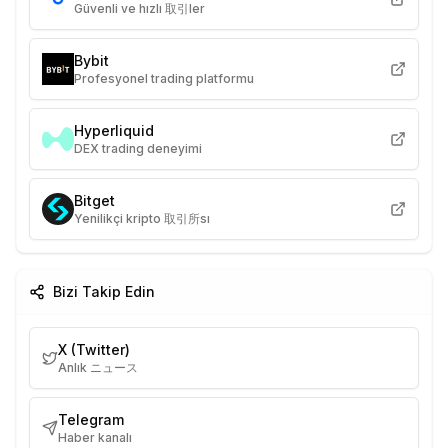
Güvenli ve hızlı 取引ler
Bybit
Profesyonel trading platformu
Hyperliquid
DEX trading deneyimi
Bitget
Yenilikçi kripto 取引所sı
Bizi Takip Edin
X (Twitter)
Anlık ニュース
Telegram
Haber kanalı