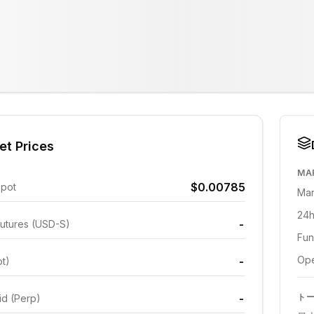
et Prices
MA
$0.00785
Spot
Mar
24h
-
utures (USD-S)
Fun
Ope
-
ot)
-
ト
id (Perp)