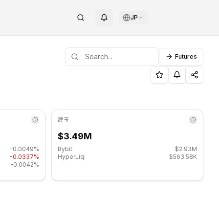
JP
Futures
なサポートレベル: $0.00772333, レジスタンスレベル: $0.0
ッチレベル - COINOTAG
建玉
$3.49M
-0.0049%
Bybit:
$2.93M
-0.0337%
HyperLiq:
$563.58K
-0.0042%