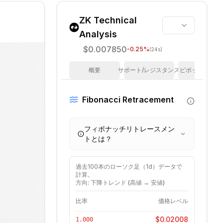
ZK
Technical
Analysis
$0.007850
-0.25
%
(24s)
概要
サポート/レジスタンス
ピボットポイン
Fibonacci Retracement
フィボナッチリトレースメン
トとは？
過去
100
本のローソク足（
1d
）データで
計算。
方向: 下降トレンド (高値 → 安値)
比率
価格レベル
$0.02008
1.000