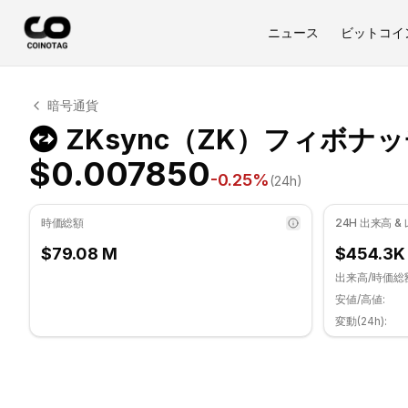
ニュース
ビットコイ
ZKsync テクニカル分析
暗号通貨
ZKsync 現在 $0.007850 で取引されています. RSI指
ZKsync（ZK）フィボナ
$0.007850
-0.25
%
(24h)
時価総額
24H 出来高 &
$79.08 M
$454.3K
出来高/時価総
安値/高値:
変動(24h):