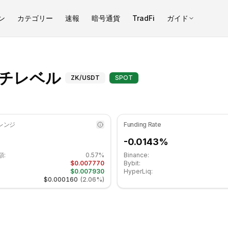
ン
カテゴリー
速報
暗号通貨
TradFi
ガイド
標は 32.06 です 中立ゾーンにあります. 日次トレンドは下降傾向. 重要
ZKsync（ZK）フィボナ
ッチレベル
ZK
/USDT
SPOT
 レンジ
Funding Rate
-0.0143%
額:
0.57%
Binance:
$0.007770
Bybit:
$0.007930
HyperLiq:
$0.000160
(
2.06%
)