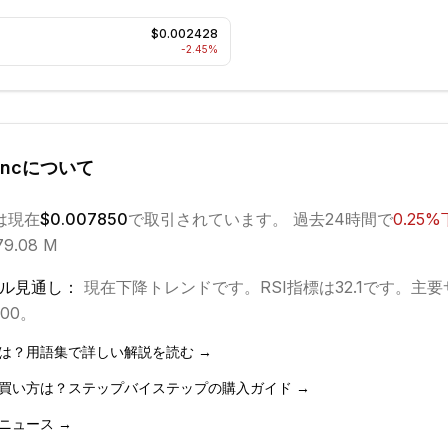
$0.002428
-2.45
%
nc
について
は現在
$0.007850
で取引されています。 過去24時間で
0.25
%
9.08 M
ル見通し：
現在
下降
トレンドです。
RSI指標は32.1です。
主要
900。
は？用語集で詳しい解説を読む →
買い方は？ステップバイステップの購入ガイド →
ニュース →