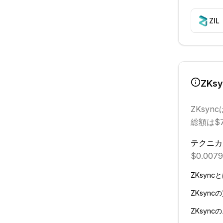
ZIL
ZKsy
ZKsync
総額は$7
テクニカ
$0.007
ZKsync
と
ZKsync
の
ZKsync
の