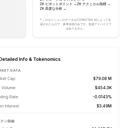
ZK
ピボットポイント
→
ZK
テクニカル指標
→
ZK
高度な分析
→
* このセクションのデータはCOINOTAG AIによって生
成されたもので、参考目的のみです。投資アドバイスで
はありません。
Detailed Info & Tokenomics
RKET DATA
ket Cap:
$79.08 M
 Volume:
$454.3K
ding Rate:
-0.0143%
n Interest:
$3.49M
ークン供給