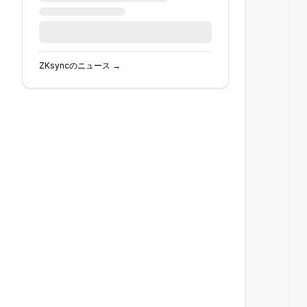
ZKsync
のニュース →