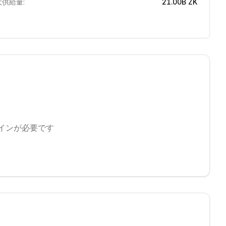
大供給量:
21.00B
ZK
インが必要です