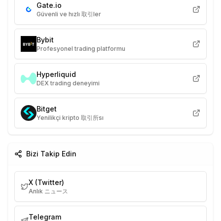
Gate.io
Güvenli ve hızlı 取引ler
Bybit
Profesyonel trading platformu
Hyperliquid
DEX trading deneyimi
Bitget
Yenilikçi kripto 取引所sı
Bizi Takip Edin
X (Twitter)
Anlık ニュース
Telegram