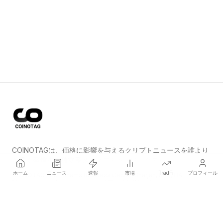
COINOTAGは、価格に影響を与えるクリプトニュースを誰より
も早く発信する独立系メディアネットワークです。
ホーム
ニュース
速報
市場
TradFi
プロフィール
COINOTAG LLC · Shams Business Center, Sharjah, 839, UAE
登録メディア組織；コンテンツは公正な編集基準に従っています。
プラットフォーム