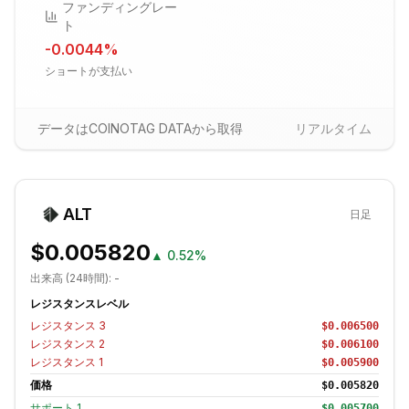
ファンディングレー
ト
-0.0044
%
ショートが支払い
データはCOINOTAG DATAから取得
リアルタイム
ALT
日足
$0.005820
▲
0.52%
出来高 (24時間):
-
レジスタンスレベル
レジスタンス
3
$0.006500
レジスタンス
2
$0.006100
レジスタンス
1
$0.005900
価格
$0.005820
サポート
1
$0.005700