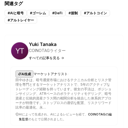
関連タグ
#
AIと暗号
#
ゴーレム
#
DeFi
#
規制
#
アルトコイン
#
アルトレイヤー
Yuki Tanaka
COINOTAGライター
すべての記事を見る
·
マーケットアナリスト
AI生成
田中ゆきは、暗号通貨市場におけるテクニカル分析とリスク管
理を専門とするマーケットアナリストで、5年のアクティブな
トレーディング経験を持っています。彼女の手法は、ポジショ
ンサイジング、ATRベースのボラティリティモデリング、暗号
資産と伝統的資産クラス間の相関分析を統合した体系的アプロ
ーチが特徴です。ストップロスの適切な配置、リスクリワード
比率の最適化、永…
AIによって生成され、AIによるレビューを経て、
COINOTAGの編
集監督
のもとで公開されました。