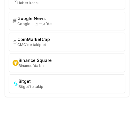
Haber kanalı
Google News
Google ニュース'de
CoinMarketCap
CMC'de takip et
Binance Square
Binance'da biz
Bitget
Bitget'te takip