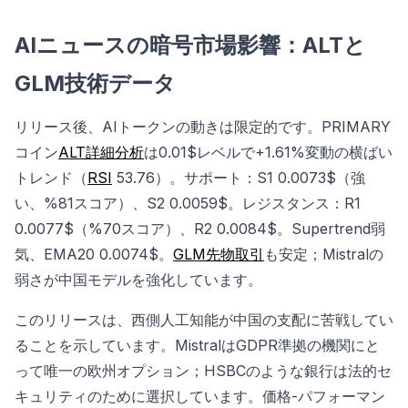
AIニュースの暗号市場影響：ALTと
GLM技術データ
リリース後、AIトークンの動きは限定的です。PRIMARY
コイン
ALT詳細分析
は0.01$レベルで+1.61%変動の横ばい
トレンド（
RSI
53.76）。サポート：S1 0.0073$（強
い、%81スコア）、S2 0.0059$。レジスタンス：R1
0.0077$（%70スコア）、R2 0.0084$。Supertrend弱
気、EMA20 0.0074$。
GLM先物取引
も安定；Mistralの
弱さが中国モデルを強化しています。
このリリースは、西側人工知能が中国の支配に苦戦してい
ることを示しています。MistralはGDPR準拠の機関にと
って唯一の欧州オプション；HSBCのような銀行は法的セ
キュリティのために選択しています。価格-パフォーマン