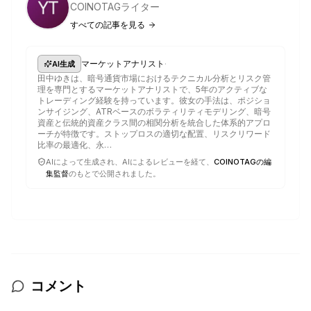
COINOTAGライター
すべての記事を見る
·
マーケットアナリスト
AI生成
田中ゆきは、暗号通貨市場におけるテクニカル分析とリスク管
理を専門とするマーケットアナリストで、5年のアクティブな
トレーディング経験を持っています。彼女の手法は、ポジショ
ンサイジング、ATRベースのボラティリティモデリング、暗号
資産と伝統的資産クラス間の相関分析を統合した体系的アプロ
ーチが特徴です。ストップロスの適切な配置、リスクリワード
比率の最適化、永…
AIによって生成され、AIによるレビューを経て、
COINOTAGの編
集監督
のもとで公開されました。
コメント