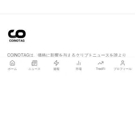
COINOTAGは、価格に影響を与えるクリプトニュースを誰より
も早く発信する独立系メディアネットワークです。
ホーム
ニュース
速報
市場
TradFi
プロフィール
COINOTAG LLC · Shams Business Center, Sharjah, 839, UAE
登録メディア組織；コンテンツは公正な編集基準に従っています。
プラットフォーム
ニュース
カテゴリー
暗号資産
TradFi