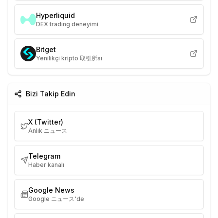
Hyperliquid
DEX trading deneyimi
Bitget
Yenilikçi kripto 取引所sı
Bizi Takip Edin
X (Twitter)
Anlık ニュース
Telegram
Haber kanalı
Google News
Google ニュース'de