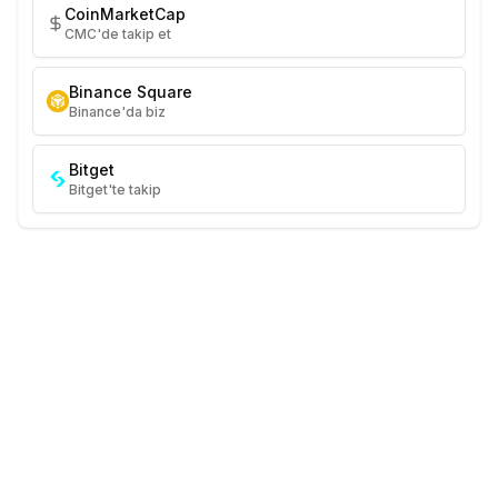
CoinMarketCap
CMC'de takip et
Binance Square
Binance'da biz
Bitget
Bitget'te takip