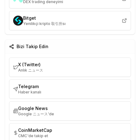
DEX trading deneyimi
Bitget
Yenilikçi kripto 取引所sı
Bizi Takip Edin
X (Twitter)
Anlık ニュース
Telegram
Haber kanalı
Google News
Google ニュース'de
CoinMarketCap
CMC'de takip et