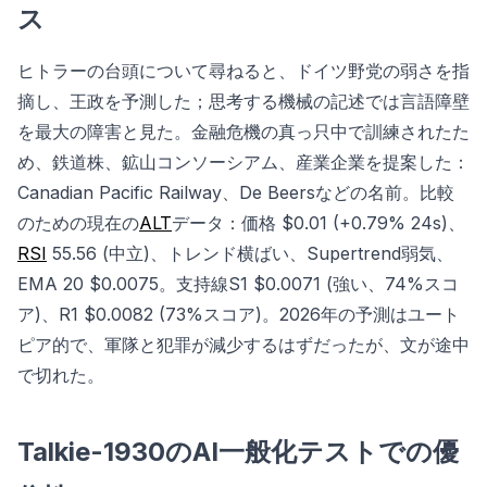
ス
ヒトラーの台頭について尋ねると、ドイツ野党の弱さを指
摘し、王政を予測した；思考する機械の記述では言語障壁
を最大の障害と見た。金融危機の真っ只中で訓練されたた
め、鉄道株、鉱山コンソーシアム、産業企業を提案した：
Canadian Pacific Railway、De Beersなどの名前。比較
のための現在の
ALT
データ：価格 $0.01 (+0.79% 24s)、
RSI
55.56 (中立)、トレンド横ばい、Supertrend弱気、
EMA 20 $0.0075。支持線S1 $0.0071 (強い、74%スコ
ア)、R1 $0.0082 (73%スコア)。2026年の予測はユート
ピア的で、軍隊と犯罪が減少するはずだったが、文が途中
で切れた。
Talkie-1930のAI一般化テストでの優