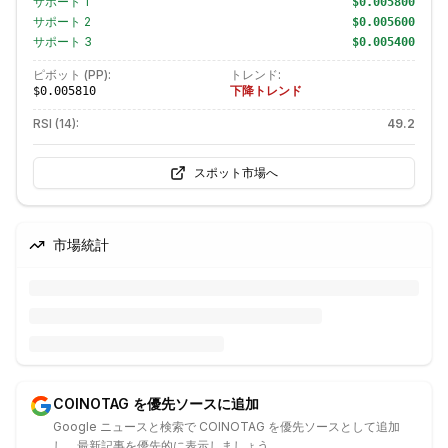
サポート
1
$0.005800
サポート
2
$0.005600
サポート
3
$0.005400
ピボット (PP):
トレンド:
下降トレンド
$0.005810
RSI (14):
49.2
スポット市場へ
市場統計
COINOTAG を優先ソースに追加
Google ニュースと検索で COINOTAG を優先ソースとして追加
し、最新記事を優先的に表示しましょう。