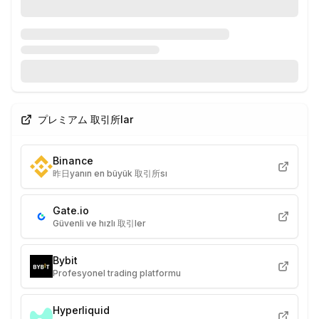
プレミアム 取引所lar
Binance
昨日yanın en büyük 取引所sı
Gate.io
Güvenli ve hızlı 取引ler
Bybit
Profesyonel trading platformu
Hyperliquid