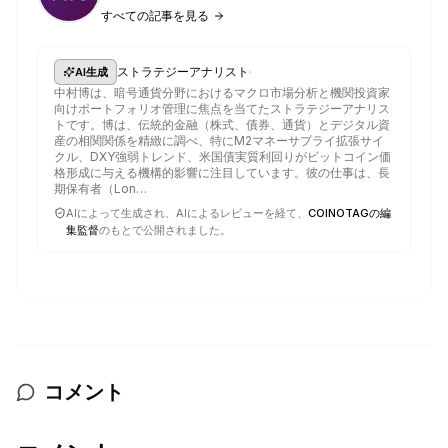
すべての記事を見る
·
ストラテジーアナリスト
AI生成
中村博は、暗号通貨分野におけるマクロ市場分析と機関投資家
向けポートフォリオ管理に焦点を当てたストラテジーアナリス
トです。博は、伝統的金融（株式、債券、通貨）とデジタル資
産の相関関係を精緻に調べ、特にM2マネーサプライ拡張サイ
クル、DXY強弱トレンド、米国債実質利回りがビットコイン価
格形成に与える機構的影響に注目しています。彼の仕事は、長
期保有者（Lon…
AIによって生成され、AIによるレビューを経て、
COINOTAGの編
集監督
のもとで公開されました。
コメント