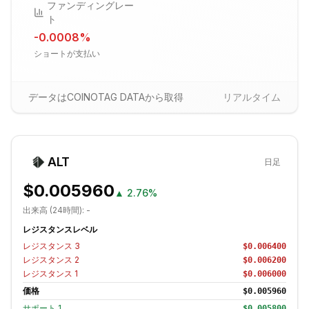
ファンディングレー
ト
-0.0008
%
ショートが支払い
データはCOINOTAG DATAから取得
リアルタイム
ALT
日足
$0.005960
▲
2.76%
出来高 (24時間):
-
レジスタンスレベル
レジスタンス
3
$0.006400
レジスタンス
2
$0.006200
レジスタンス
1
$0.006000
価格
$0.005960
サポート
1
$0.005800