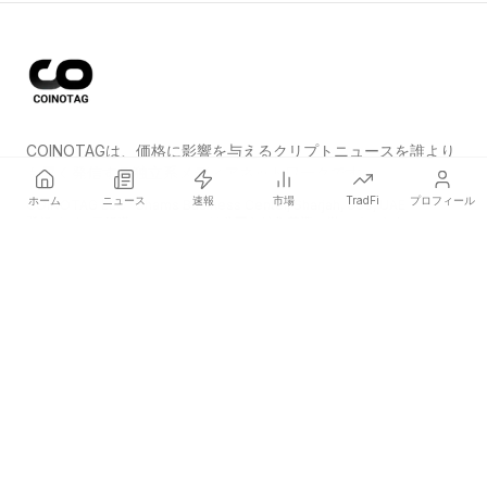
COINOTAGは、価格に影響を与えるクリプトニュースを誰より
も早く発信する独立系メディアネットワークです。
ホーム
ニュース
速報
市場
TradFi
プロフィール
COINOTAG LLC · Shams Business Center, Sharjah, 839, UAE
登録メディア組織；コンテンツは公正な編集基準に従っています。
プラットフォーム
ニュース
カテゴリー
暗号資産
TradFi
ガイド