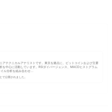
ニアテクニカルアナリストです。東京を拠点に、ビットコインおよび主要
を中心に活動しています。RSIダイバージェンス、MACDヒストグラム
ァイル分析を組み合わせ…
とで公開されました。