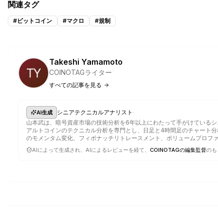
関連タグ
#
ビットコイン
#
マクロ
#
規制
Takeshi Yamamoto
COINOTAGライター
すべての記事を見る
·
シニアテクニカルアナリスト
AI生成
山本武は、暗号資産市場の技術分析を6年以上にわたって手がけているシ
アルトコインのテクニカル分析を専門とし、日足と4時間足のチャート分析
のモメンタム変化、フィボナッチリトレースメント、ボリュームプロフ
AIによって生成され、AIによるレビューを経て、
COINOTAGの編集監督
のも