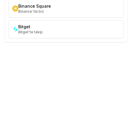
Binance Square
Binance'da biz
Bitget
Bitget'te takip