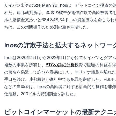
サイパン出身のSze Man Yu Inosは、ビットコイン
れた。連邦裁判所は、30歳の被告が電信詐欺で高齢被害者をだま
ルの賠償金支払いと684.848,34ドルの資産没収を命じ
ちは、この州間操作のため刑の重さを増した。
Inosの詐欺手法と拡大するネットワー
Inosは2020年11月から2022年1月にかけてサイパン
複数の事業を所有し、
BTCの詳細分析
投資で巨額の利益を得
の署名を偽造して詐欺を容易にした。マリアナ諸島を離れた
手口を続け、連邦裁判が進行中でも犯罪を継続した。FBIホノルル責任
などの当局者は、Inosの高齢者に対する計画的な操作を非
仕活動、200ドルの特別罰金を課した。
ビットコインマーケットの最新テクニ