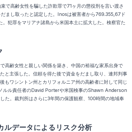
投資の約束で高齢女性を騙した詐欺罪で71ヶ月の懲役刑を言い渡さ
し取ったと認定した。Inosは被害者から769.355,67ド
られた。犯罪をマリアナ諸島から米国本土に拡大した。検察官た
ク
とグアムで高齢女性と親しい関係を築き、中国の裕福な家系出身で
たと主張した。信頼を得た後で資金をだまし取り、連邦判事
後もワシントン州とカリフォルニア州の高齢者に対して同じ
者のDavid Porterや米国検事のShawn Anderson
難した。裁判所はさらに3年間の保護観察、100時間の地域奉
カルデータによるリスク分析