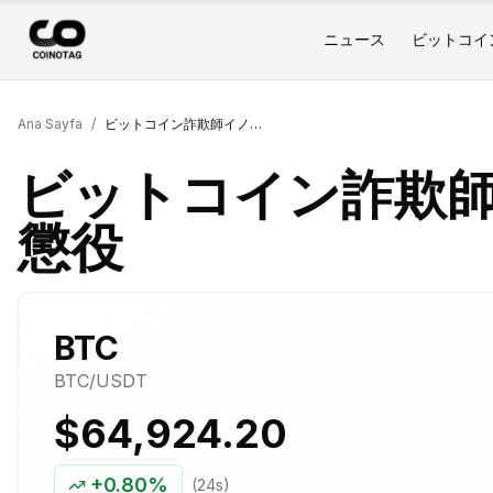
ニュース
ビットコイ
Ana Sayfa
/
ビットコイン詐欺師イノスに71ヶ月の懲役
ビットコイン詐欺師
懲役
BTC
BTC
/USDT
$64,924.20
+
0.80%
(24s)