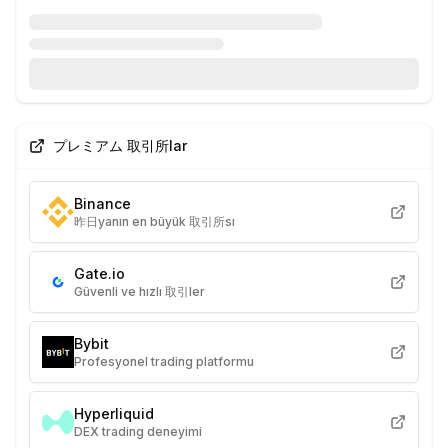
プレミアム 取引所lar
Binance
昨日yanın en büyük 取引所sı
Gate.io
Güvenli ve hızlı 取引ler
Bybit
Profesyonel trading platformu
Hyperliquid
DEX trading deneyimi