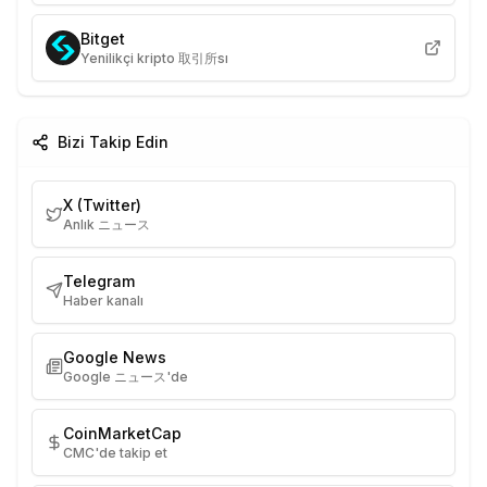
Bitget
Yenilikçi kripto 取引所sı
Bizi Takip Edin
X (Twitter)
Anlık ニュース
Telegram
Haber kanalı
Google News
Google ニュース'de
CoinMarketCap
CMC'de takip et