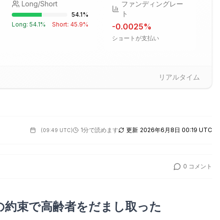
Long/Short
ファンディングレー
ト
54.1
%
Long:
54.1
%
Short:
45.9
%
-0.0025
%
ショートが支払い
リアルタイム
1分で読めます
更新
2026年6月8日 00:19 UTC
(
09:49 UTC
)
0
コメント
ン投資の約束で高齢者をだまし取った