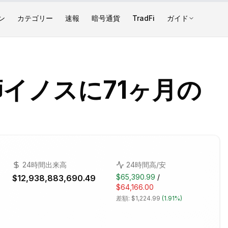
ン
カテゴリー
速報
暗号通貨
TradFi
ガイド
イノスに71ヶ月の
24時間出来高
24時間高/安
$65,390.99
/
$12,938,883,690.49
$64,166.00
差額:
$1,224.99
(
1.91%
)