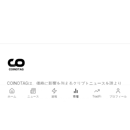
COINOTAGは、価格に影響を与えるクリプトニュースを誰より
も早く発信する独立系メディアネットワークです。
ホーム
ニュース
速報
市場
TradFi
プロフィール
COINOTAG LLC · Shams Business Center, Sharjah, 839, UAE
登録メディア組織；コンテンツは公正な編集基準に従っています。
プラットフォーム