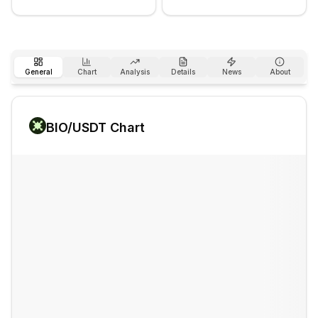
General
Chart
Analysis
Details
News
About
BIO
/USDT Chart