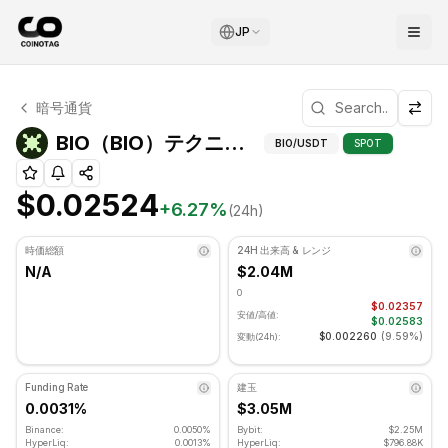
JP
BIO テクニカル分析
暗号通貨
BIO 現在 $0.02524 で取引されています. RSI指標は 50
BIO（BIO）テク
BIO（BIO）テクニカル指標
BIO
/USDT
SPOT
$0.02524
+
6.27
%
(24h)
時価総額
24H 出来高 & レンジ
N/A
$2.04M
0
$0.02357
安値/高値:
$0.02583
$0.002260
(
9.59%
)
変動(24h):
Funding Rate
建玉
0.0031%
$3.05M
Binance:
0.0050%
Bybit:
$2.25M
HyperLiq:
0.0013%
HyperLiq:
$796.88K