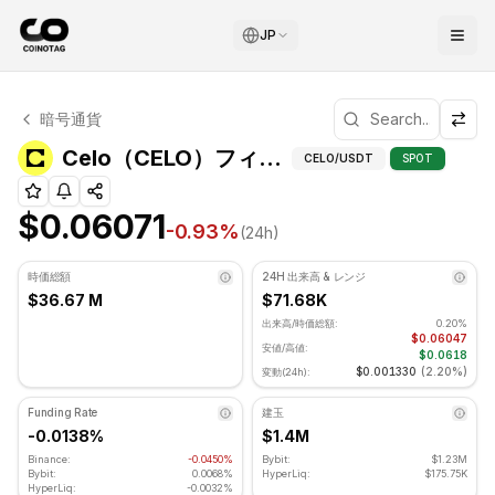
JP
Celo テクニカル分析
暗号通貨
Celo 現在 $0.06071 で取引されています. RSI指標は 3
Celo（
Celo（CELO）フィボナッチレベル
CELO
/USDT
SPOT
$0.06071
-0.93
%
(24h)
時価総額
24H 出来高 & レンジ
$36.67 M
$71.68K
出来高/時価総額:
0.20%
$0.06047
安値/高値:
$0.0618
$0.001330
(
2.20%
)
変動(24h):
Funding Rate
建玉
-0.0138%
$1.4M
Binance:
-0.0450%
Bybit:
$1.23M
Bybit:
0.0068%
HyperLiq:
$175.75K
HyperLiq:
-0.0032%