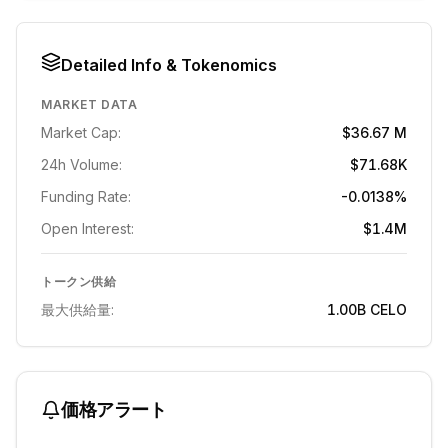
Detailed Info & Tokenomics
MARKET DATA
Market Cap:
$36.67 M
24h Volume:
$71.68K
Funding Rate:
-0.0138%
Open Interest:
$1.4M
トークン供給
最大供給量:
1.00B
CELO
価格アラート