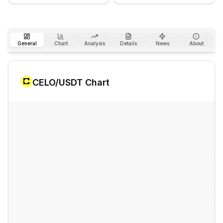
General
Chart
Analysis
Details
News
About
CELO
/USDT Chart