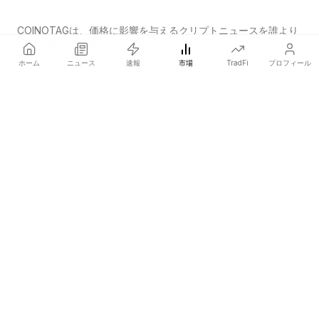
COINOTAGは、価格に影響を与えるクリプトニュースを誰より
も早く発信する独立系メディアネットワークです。
ホーム
ニュース
速報
市場
TradFi
プロフィール
COINOTAG LLC · Shams Business Center, Sharjah, 839, UAE
登録メディア組織；コンテンツは公正な編集基準に従っています。
プラットフォーム
ニュース
カテゴリー
暗号資産
TradFi
ガイド
サイトマップ
会社情報