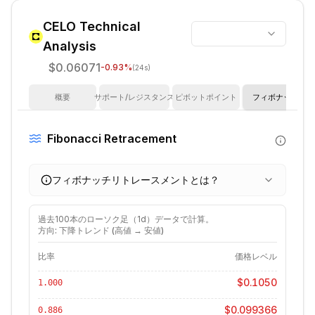
CELO
Technical
Analysis
$0.06071
-0.93
%
(24s)
概要
サポート/レジスタンス
ピボットポイント
フィボナッチ
Fibonacci Retracement
フィボナッチリトレースメントとは？
過去
100
本のローソク足（
1d
）データで計算。
方向: 下降トレンド (高値 → 安値)
比率
価格レベル
$0.1050
1.000
$0.099366
0.886