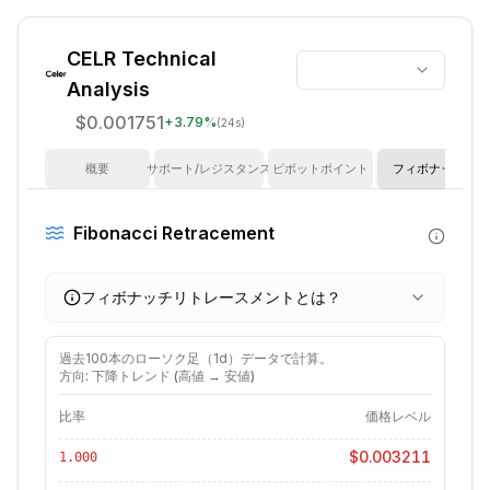
CELR
Technical
Analysis
$0.001751
+
3.79
%
(24s)
概要
サポート/レジスタンス
ピボットポイント
フィボナッチ
Fibonacci Retracement
フィボナッチリトレースメントとは？
過去
100
本のローソク足（
1d
）データで計算。
方向: 下降トレンド (高値 → 安値)
比率
価格レベル
$0.003211
1.000