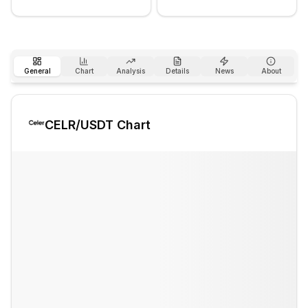
General
Chart
Analysis
Details
News
About
CELR
/USDT Chart