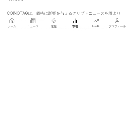
COINOTAGは、価格に影響を与えるクリプトニュースを誰より
も早く発信する独立系メディアネットワークです。
ホーム
ニュース
速報
市場
TradFi
プロフィール
COINOTAG LLC · Shams Business Center, Sharjah, 839, UAE
登録メディア組織；コンテンツは公正な編集基準に従っています。
プラットフォーム
ニュース
カテゴリー
暗号資産
TradFi
ガイド
サイトマップ
会社情報