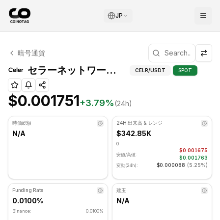
JP
セラーネットワーク テクニカル分析
暗号通貨
セラーネットワーク 現在 $0.001751 で取引されています. RS
セラーネットワーク（CELR）フィボナッチレベル
CELR
/USDT
SPOT
$0.001751
+
3.79
%
(24h)
時価総額
24H 出来高 & レンジ
N/A
$342.85K
0
$0.001675
安値/高値:
$0.001763
$0.000088
(
5.25%
)
変動(24h):
Funding Rate
建玉
0.0100%
N/A
Binance:
0.0100%