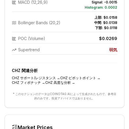
MACD (12,26,9)
Signal:
-0.0015
Histogram:
0.0002
上部:
$0.0158
Bollinger Bands (20,2)
中間:
$0.0138
下部:
$0.0118
POC (Volume)
$0.0269
Supertrend
弱気
CHZ
関連分析
CHZ
サポート/レジスタンス
→
CHZ
ピボットポイント
→
CHZ
フィボナッチ
→
CHZ
高度な分析
→
* このセクションのデータはCOINOTAG AIによって生成されたもので、参考目
的のみです。投資アドバイスではありません。
Market Prices