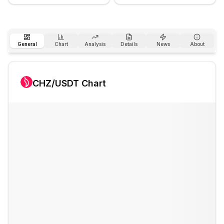
General
Chart
Analysis
Details
News
About
CHZ
/USDT Chart