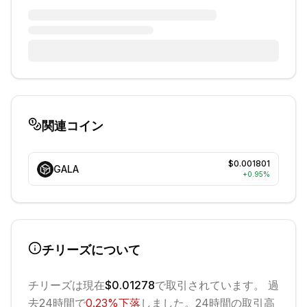
関連コイン
$0.001801
GALA
+
0.95
%
チリーズ
について
チリーズ
は現在
$0.01278
で取引されています。 過
去24時間で
0.23
%
下落
しました。
24時間の取引高