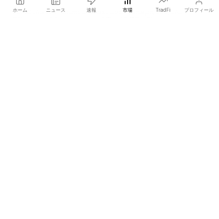
ホーム
ニュース
速報
市場
TradFi
プロフィール
COINOTAG LLC · Shams Business Center, Sharjah, 839, UAE
登録メディア組織；コンテンツは公正な編集基準に従っています。
プラットフォーム
ニュース
カテゴリー
暗号資産
TradFi
ガイド
サイトマップ
会社情報
会社概要
学術引用
お問い合わせ