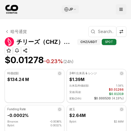
JP
チリーズ テクニカル分析
暗号通貨
チリーズ 現在 $0.01278 で取引されています. RSI指標は 2
チリーズ（
チリーズ（CHZ）テクニカル指標
CHZ
/USDT
SPOT
$0.01278
-0.23
%
(24h)
時価総額
24H 出来高 & レンジ
$134.24 M
$1.39M
出来高/時価総額:
1.04%
$0.01266
安値/高値:
$0.01319
$0.000530
(
4.19%
)
変動(24h):
Funding Rate
建玉
-0.0002%
$2.64M
Binance:
-0.0036%
Bybit:
$2.64M
Bybit:
0.0032%