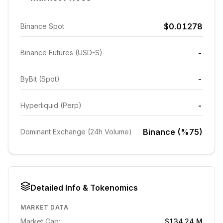
$0.01278
Binance Spot
-
Binance Futures (USD-S)
-
ByBit (Spot)
-
Hyperliquid (Perp)
Binance (%75)
Dominant Exchange (24h Volume)
Detailed Info & Tokenomics
MARKET DATA
Market Cap:
$134.24 M