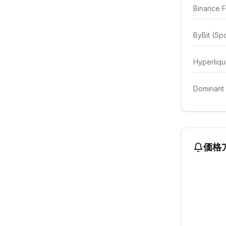
Binance F
ByBit (Sp
Hyperliqu
Dominant
価格