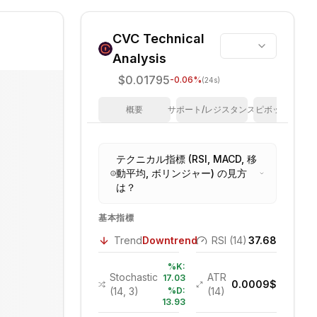
CVC
Technical
Analysis
$0.01795
-0.06
%
(24s)
概要
サポート/レジスタンス
ピボットポイン
テクニカル指標 (RSI, MACD, 移
動平均, ボリンジャー) の見方
は？
基本指標
Trend
Downtrend
RSI (14)
37.68
%K:
Stochastic
ATR
17.03
0.0009
$
(14, 3)
%D:
(14)
13.93