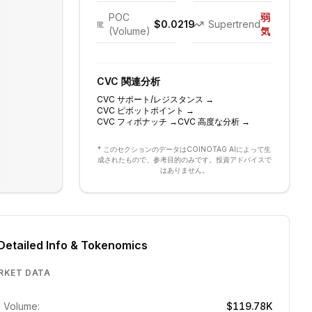
POC
弱
$0.0219
Supertrend
(Volume)
気
CVC
関連分析
CVC
サポート/レジスタンス
→
CVC
ピボットポイント
→
CVC
フィボナッチ
→
CVC
高度な分析
→
* このセクションのデータはCOINOTAG AIによって生
成されたもので、参考目的のみです。投資アドバイスで
はありません。
Detailed Info & Tokenomics
RKET DATA
 Volume:
$119.78K