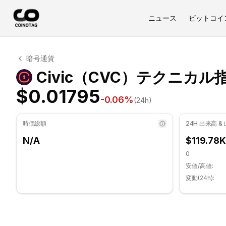
ニュース
ビットコイ
Civic テクニカル分析
暗号通貨
Civic 現在 $0.01795 で取引されています. RSI指標は 
Civic（CVC）テクニカル
$0.01795
-0.06
%
(24h)
時価総額
24H 出来高 &
N/A
$119.78K
0
安値/高値:
変動(24h):