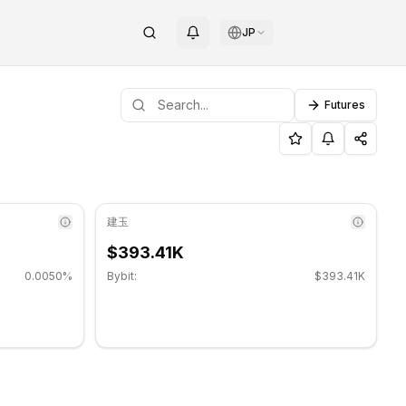
JP
Futures
ポートレベル: $0.017677, レジスタンスレベル: $0.018287
 COINOTAG
建玉
$393.41K
0.0050%
Bybit:
$393.41K