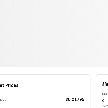
et Prices
MA
$0.01795
Spot
0
24h