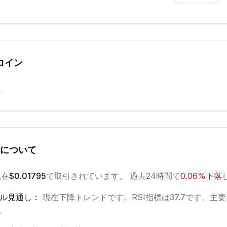
コイン
.
について
現在
$0.01795
で取引されています。 過去24時間で
0.06
%
下落
ル見通し：
現在
下降
トレンドです。
RSI指標は37.7です。
主要
0。