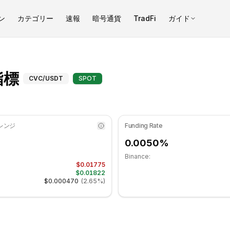
ン
カテゴリー
速報
暗号通貨
TradFi
ガイド
37.68 です 中立ゾーンにあります. 日次トレンドは下降傾向. 重要なサ
Civic（CVC）テクニカル指標 -
指標
CVC
/USDT
SPOT
 レンジ
Funding Rate
0.0050%
Binance:
$0.01775
$0.01822
$0.000470
(
2.65%
)