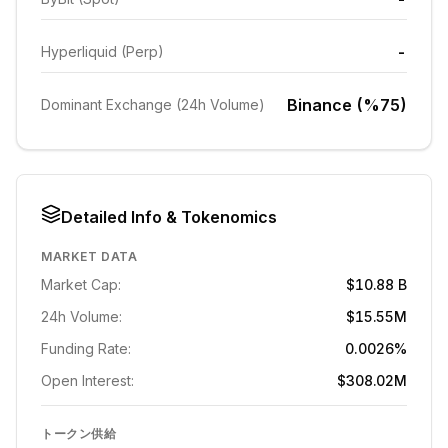
-
Hyperliquid (Perp)
Binance (%75)
Dominant Exchange (24h Volume)
Detailed Info & Tokenomics
MARKET DATA
Market Cap:
$10.88 B
24h Volume:
$15.55M
Funding Rate:
0.0026%
Open Interest:
$308.02M
トークン供給