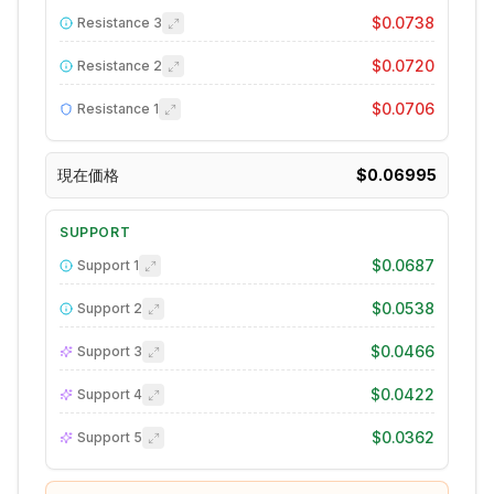
$0.0738
Resistance
3
$0.0720
Resistance
2
$0.0706
Resistance
1
現在価格
$0.06995
SUPPORT
$0.0687
Support
1
$0.0538
Support
2
$0.0466
Support
3
$0.0422
Support
4
$0.0362
Support
5