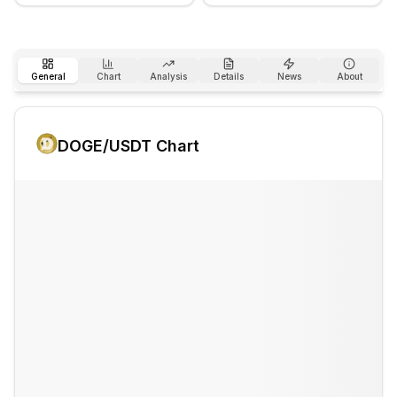
General
Chart
Analysis
Details
News
About
DOGE
/USDT Chart