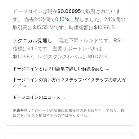
ドージコイン
は現在
$0.06995
で取引されていま
す。 過去24時間で
0.16
%
上昇
しました。
24時間の
取引高は$15.55 Mです。
時価総額は$10.88 B
テクニカル見通し：
現在
下降
トレンドです。
RSI
指標は41.6です。
主要サポートレベルは
$0.0687。
レジスタンスレベルは$0.0706。
ドージコイン
とは？用語集で詳しい解説を読む →
ドージコイン
の買い方は？ステップバイステップの購入ガ
イド →
ドージコイン
のニュース →
免責事項：
このページの情報は情報提供のみを目的としており、投
資アドバイスを構成するものではありません。