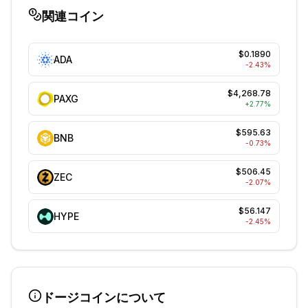
関連コイン
$0.1890
ADA
-2.43
%
$4,268.78
PAXG
+
2.77
%
$595.63
BNB
-0.73
%
$506.45
ZEC
-2.07
%
$56.147
HYPE
-2.45
%
ドージコイン
について