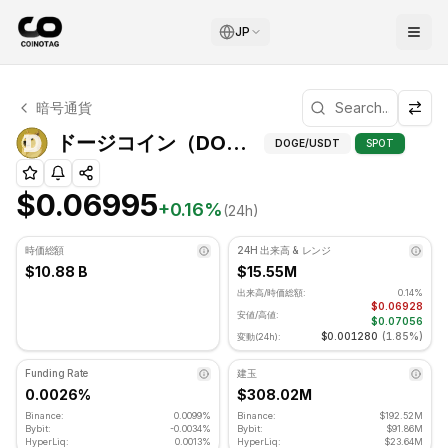
JP
ドージコイン テクニカル分析
暗号通貨
ドージコイン 現在 $0.06995 で取引されています. RSI指標
ドージコイン（DOGE）サポート・レジスタンスレベル
DOGE
/USDT
SPOT
$0.06995
+
0.16
%
(24h)
時価総額
24H 出来高 & レンジ
$10.88 B
$15.55M
出来高/時価総額:
0.14%
$0.06928
安値/高値:
$0.07056
$0.001280
(
1.85%
)
変動(24h):
Funding Rate
建玉
0.0026%
$308.02M
Binance:
0.0099%
Binance:
$192.52M
Bybit:
-0.0034%
Bybit:
$91.86M
HyperLiq:
0.0013%
HyperLiq:
$23.64M