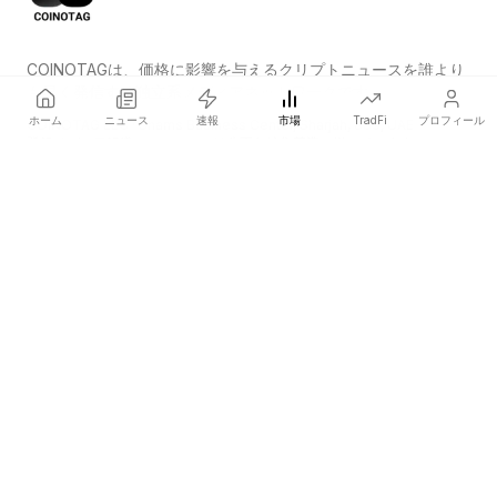
COINOTAGは、価格に影響を与えるクリプトニュースを誰より
も早く発信する独立系メディアネットワークです。
ホーム
ニュース
速報
市場
TradFi
プロフィール
COINOTAG LLC · Shams Business Center, Sharjah, 839, UAE
登録メディア組織；コンテンツは公正な編集基準に従っています。
プラットフォーム
ニュース
カテゴリー
暗号資産
TradFi
ガイド
サイトマップ
会社情報