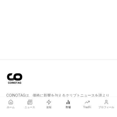
COINOTAGは、価格に影響を与えるクリプトニュースを誰より
も早く発信する独立系メディアネットワークです。
ホーム
ニュース
速報
市場
TradFi
プロフィール
COINOTAG LLC · Shams Business Center, Sharjah, 839, UAE
登録メディア組織；コンテンツは公正な編集基準に従っています。