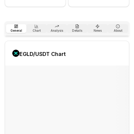
General
Chart
Analysis
Details
News
About
EGLD
/USDT Chart