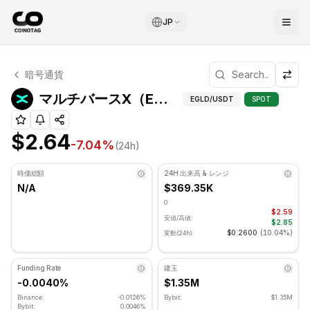
JP
マルチバースX テクニカル分析
暗号通貨
マルチバースX 現在 $2.64 で取引されています. RSI指標は 
マルチバースX（EGLD）ピボットポイント
EGLD
/USDT
SPOT
$2.64
-7.04
%
(24h)
時価総額
24H 出来高 & レンジ
N/A
$369.35K
0
$2.59
安値/高値:
$2.85
$0.2600
(
10.04%
)
変動(24h):
Funding Rate
建玉
-0.0040%
$1.35M
Binance:
-0.0126%
Bybit:
$1.35M
Bybit:
0.0046%