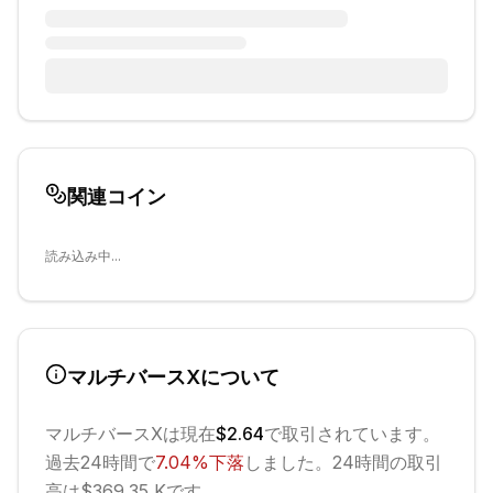
関連コイン
読み込み中...
マルチバースX
について
マルチバースX
は現在
$2.64
で取引されています。
過去24時間で
7.04
%
下落
しました。
24時間の取引
高は$369.35 Kです。