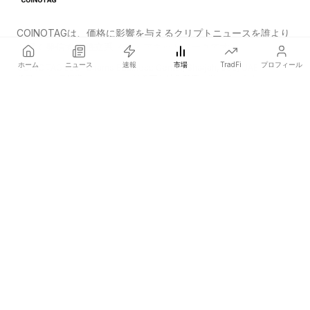
COINOTAGは、価格に影響を与えるクリプトニュースを誰より
も早く発信する独立系メディアネットワークです。
ホーム
ニュース
速報
市場
TradFi
プロフィール
COINOTAG LLC · Shams Business Center, Sharjah, 839, UAE
登録メディア組織；コンテンツは公正な編集基準に従っています。
プラットフォーム
ニュース
カテゴリー
暗号資産
TradFi
ガイド
サイトマップ
会社情報