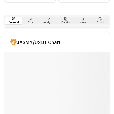
General
Chart
Analysis
Details
News
About
JASMY
/USDT Chart