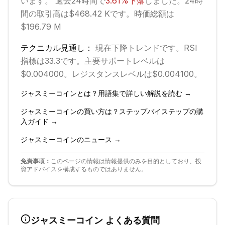
います。 過去24時間で
3.61
%
下落
しました。
24時
間の取引高は$468.42 Kです。
時価総額は
$196.79 M
テクニカル見通し：
現在
下降
トレンドです。
RSI
指標は33.3です。
主要サポートレベルは
$0.004000。
レジスタンスレベルは$0.004100。
ジャスミーコイン
とは？用語集で詳しい解説を読む →
ジャスミーコイン
の買い方は？ステップバイステップの購
入ガイド →
ジャスミーコイン
のニュース →
免責事項：
このページの情報は情報提供のみを目的としており、投
資アドバイスを構成するものではありません。
ジャスミーコイン
よくある質問