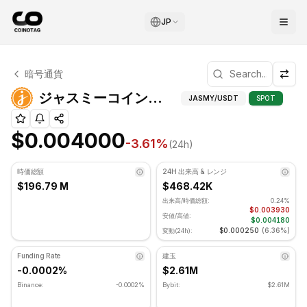
JP
ジャスミーコイン テクニカル分析
暗号通貨
ジャスミーコイン 現在 $0.004000 で取引されています. RS
ジャスミーコイン（JASMY）テクニカル指標
JASMY
/USDT
SPOT
$0.004000
-3.61
%
(24h)
時価総額
24H 出来高 & レンジ
$196.79 M
$468.42K
出来高/時価総額:
0.24%
$0.003930
安値/高値:
$0.004180
$0.000250
(
6.36%
)
変動(24h):
Funding Rate
建玉
-0.0002%
$2.61M
Binance:
-0.0002%
Bybit:
$2.61M