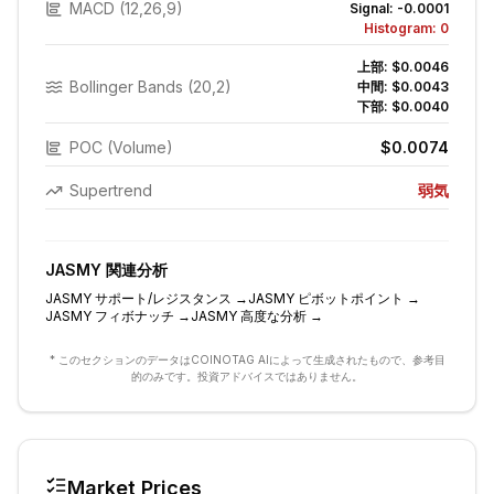
MACD (12,26,9)
Signal:
-0.0001
Histogram:
0
上部:
$0.0046
Bollinger Bands (20,2)
中間:
$0.0043
下部:
$0.0040
POC (Volume)
$0.0074
Supertrend
弱気
JASMY
関連分析
JASMY
サポート/レジスタンス
→
JASMY
ピボットポイント
→
JASMY
フィボナッチ
→
JASMY
高度な分析
→
* このセクションのデータはCOINOTAG AIによって生成されたもので、参考目
的のみです。投資アドバイスではありません。
Market Prices