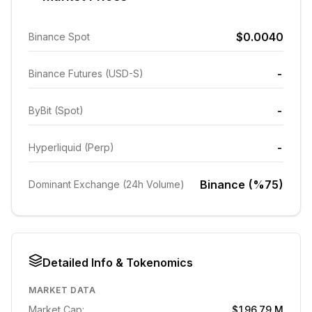
$0.0040
Binance Spot
-
Binance Futures (USD-S)
-
ByBit (Spot)
-
Hyperliquid (Perp)
Binance (%75)
Dominant Exchange (24h Volume)
Detailed Info & Tokenomics
MARKET DATA
Market Cap:
$196.79 M