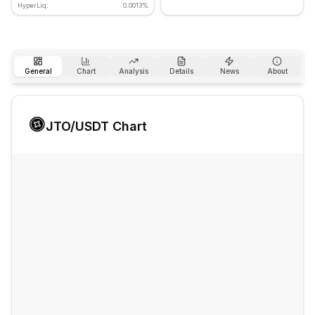
HyperLiq:
0.0013%
General
Chart
Analysis
Details
News
About
JTO
/USDT Chart