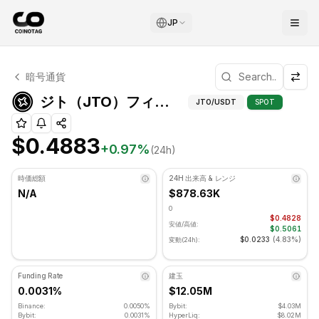
JP
ジト テクニカル分析
暗号通貨
ジト 現在 $0.4883 で取引されています. RSI指標は 36.
ジト（JT
ジト（JTO）フィボナッチレベル
JTO
/USDT
SPOT
$0.4883
+
0.97
%
(24h)
時価総額
24H 出来高 & レンジ
N/A
$878.63K
0
$0.4828
安値/高値:
$0.5061
$0.0233
(
4.83%
)
変動(24h):
Funding Rate
建玉
0.0031%
$12.05M
Binance:
0.0050%
Bybit:
$4.03M
Bybit:
0.0031%
HyperLiq:
$8.02M