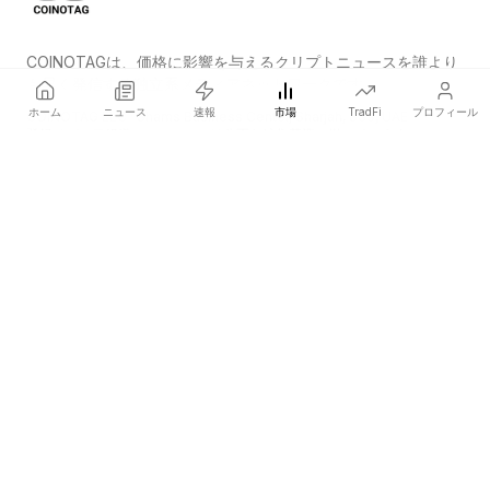
COINOTAGは、価格に影響を与えるクリプトニュースを誰より
も早く発信する独立系メディアネットワークです。
ホーム
ニュース
速報
市場
TradFi
プロフィール
COINOTAG LLC · Shams Business Center, Sharjah, 839, UAE
登録メディア組織；コンテンツは公正な編集基準に従っています。
プラットフォーム
ニュース
カテゴリー
暗号資産
TradFi
ガイド
サイトマップ
会社情報