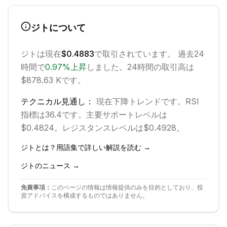
ジト
について
ジト
は現在
$0.4883
で取引されています。 過去24
時間で
0.97
%
上昇
しました。
24時間の取引高は
$878.63 Kです。
テクニカル見通し：
現在
下降
トレンドです。
RSI
指標は36.4です。
主要サポートレベルは
$0.4824。
レジスタンスレベルは$0.4928。
ジト
とは？用語集で詳しい解説を読む →
ジト
のニュース →
免責事項：
このページの情報は情報提供のみを目的としており、投
資アドバイスを構成するものではありません。