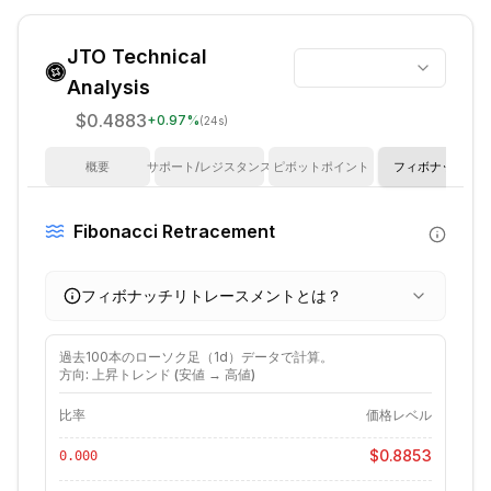
JTO
Technical
Analysis
$0.4883
+
0.97
%
(24s)
概要
サポート/レジスタンス
ピボットポイント
フィボナッチ
Fibonacci Retracement
フィボナッチリトレースメントとは？
過去
100
本のローソク足（
1d
）データで計算。
方向: 上昇トレンド (安値 → 高値)
比率
価格レベル
$0.8853
0.000