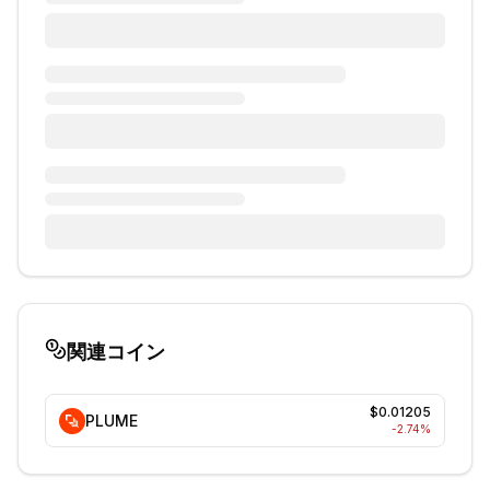
関連コイン
$0.01205
PLUME
-2.74
%