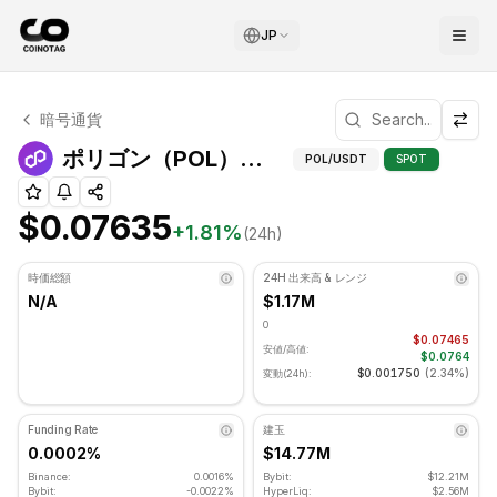
JP
ポリゴン テクニカル分析
暗号通貨
ポリゴン 現在 $0.07635 で取引されています. RSI指標は 5
ポリゴ
ポリゴン（POL）フィボナッチレベル
POL
/USDT
SPOT
$0.07635
+
1.81
%
(24h)
時価総額
24H 出来高 & レンジ
N/A
$1.17M
0
$0.07465
安値/高値:
$0.0764
$0.001750
(
2.34%
)
変動(24h):
Funding Rate
建玉
0.0002%
$14.77M
Binance:
0.0016%
Bybit:
$12.21M
Bybit:
-0.0022%
HyperLiq:
$2.56M