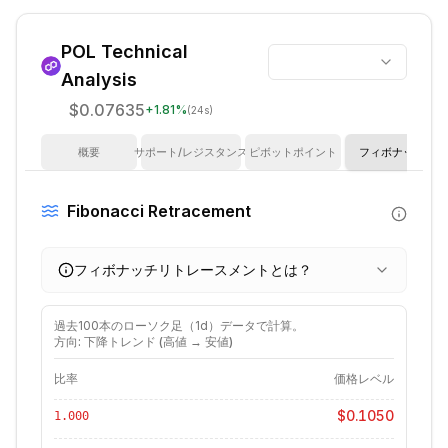
POL
Technical
Analysis
$0.07635
+
1.81
%
(24s)
概要
サポート/レジスタンス
ピボットポイント
フィボナッチ
Fibonacci Retracement
フィボナッチリトレースメントとは？
過去
100
本のローソク足（
1d
）データで計算。
方向: 下降トレンド (高値 → 安値)
比率
価格レベル
$0.1050
1.000