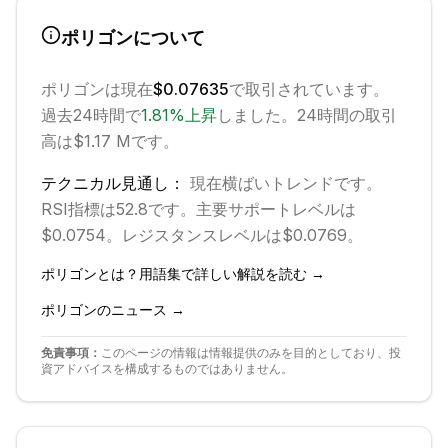
ポリゴン
について
ポリゴン
は現在
$0.07635
で取引されています。
過去24時間で
1.81
%
上昇
しました。
24時間の取引
高は$1.17 Mです。
テクニカル見通し：
現在
横ばい
トレンドです。
RSI指標は52.8です。
主要サポートレベルは
$0.0754。
レジスタンスレベルは$0.0769。
ポリゴン
とは？用語集で詳しい解説を読む →
ポリゴン
のニュース →
免責事項：
このページの情報は情報提供のみを目的としており、投
資アドバイスを構成するものではありません。