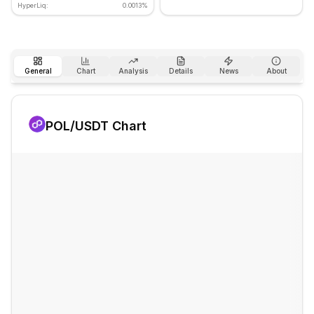
HyperLiq:
0.0013%
General
Chart
Analysis
Details
News
About
POL
/USDT Chart