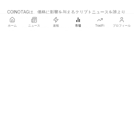
COINOTAGは、価格に影響を与えるクリプトニュースを誰より
も早く発信する独立系メディアネットワークです。
ホーム
ニュース
速報
市場
TradFi
プロフィール
COINOTAG LLC · Shams Business Center, Sharjah, 839, UAE
登録メディア組織；コンテンツは公正な編集基準に従っています。
プラットフォーム
ニュース
カテゴリー
暗号資産
TradFi
ガイド
サイトマップ
会社情報