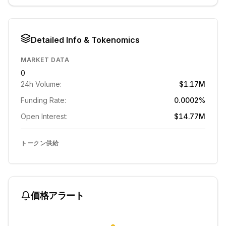
Detailed Info & Tokenomics
MARKET DATA
0
24h Volume:
$1.17M
Funding Rate:
0.0002%
Open Interest:
$14.77M
トークン供給
価格アラート