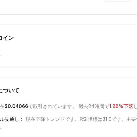
コイン
.
について
在
$0.04066
で取引されています。 過去24時間で
1.88
%
下落
ル見通し：
現在
下降
トレンドです。
RSI指標は31.0です。
主要
4。