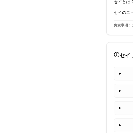
セイ
とは
セイ
のニ
免責事項：
セイ