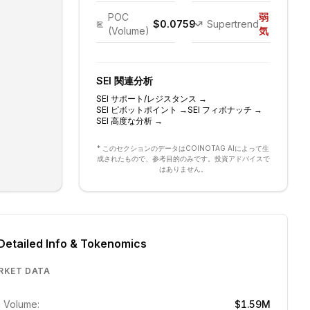
POC
弱
$0.0759
Supertrend
(Volume)
気
SEI
関連分析
SEI
サポート/レジスタンス
→
SEI
ピボットポイント
→
SEI
フィボナッチ
→
SEI
高度な分析
→
* このセクションのデータはCOINOTAG AIによって生
成されたもので、参考目的のみです。投資アドバイスで
はありません。
Detailed Info & Tokenomics
RKET DATA
 Volume:
$1.59M