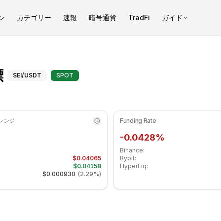
ン
カテゴリー
速報
暗号通貨
TradFi
ガイド
1.02 です 中立ゾーンにあります. 日次トレンドは下降傾向. 重要なサポ
セイ（SEI）テクニカル指標 - CO
標
SEI
/USDT
SPOT
 レンジ
Funding Rate
-0.0428%
Binance:
$0.04065
Bybit:
$0.04158
HyperLiq:
$0.000930
(
2.29%
)