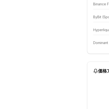
Binance F
ByBit (Sp
Hyperliqu
Dominant
価格