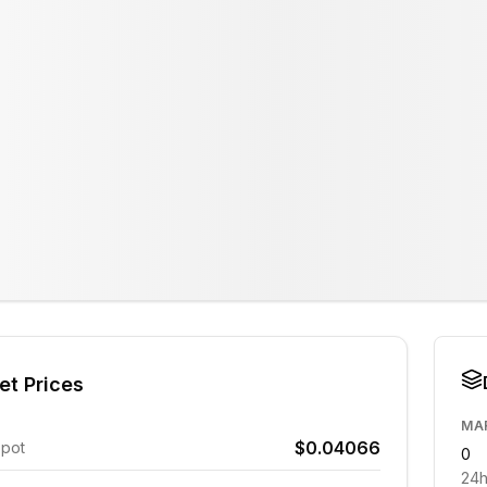
et Prices
MA
$0.04066
Spot
0
24h