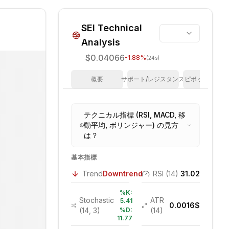
SEI
Technical
Analysis
$0.04066
-1.88
%
(24s)
概要
サポート/レジスタンス
ピボットポイン
テクニカル指標 (RSI, MACD, 移
動平均, ボリンジャー) の見方
は？
基本指標
Trend
Downtrend
RSI (14)
31.02
%K:
Stochastic
ATR
5.41
0.0016
$
(14, 3)
%D:
(14)
11.77