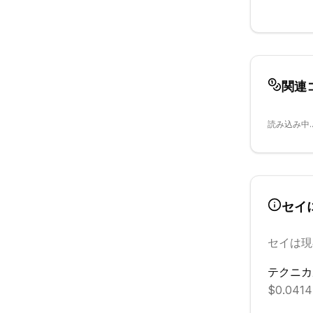
関連
読み込み中..
セイ
セイ
は現
テクニカ
$0.041