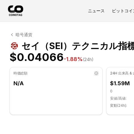
ニュース
ビットコイ
セイ テクニカル分析
暗号通貨
セイ 現在 $0.04066 で取引されています. RSI指標は 3
セイ（SEI）テクニカル指
$0.04066
-1.88
%
(24h)
時価総額
24H 出来高 &
N/A
$1.59M
0
安値/高値:
変動(24h):