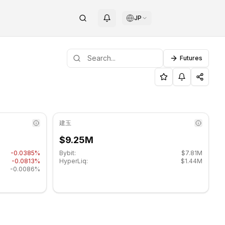
JP
Futures
ートレベル: $0.040757, レジスタンスレベル: $0.041967
INOTAG
建玉
$9.25M
-0.0385%
Bybit:
$7.81M
-0.0813%
HyperLiq:
$1.44M
-0.0086%