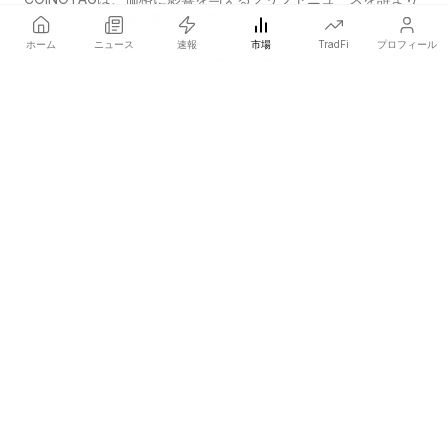
も早く発信する独立系メディアネットワークです。
ホーム
ニュース
速報
市場
TradFi
プロフィール
COINOTAG LLC · Shams Business Center, Sharjah, 839, UAE
登録メディア組織；コンテンツは公正な編集基準に従っています。
プラットフォーム
ニュース
カテゴリー
暗号資産
TradFi
ガイド
サイトマップ
会社情報
会社概要
学術引用