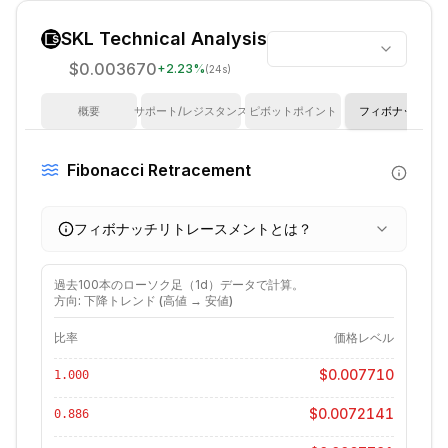
SKL
Technical Analysis
$0.003670
+
2.23
%
(24s)
概要
サポート/レジスタンス
ピボットポイント
フィボナッチ
Fibonacci Retracement
フィボナッチリトレースメントとは？
過去
100
本のローソク足（
1d
）データで計算。
方向: 下降トレンド (高値 → 安値)
比率
価格レベル
$0.007710
1.000
$0.0072141
0.886