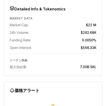
Detailed Info & Tokenomics
MARKET DATA
Market Cap:
$22 M
24h Volume:
$282.68K
Funding Rate:
0.0050%
Open Interest:
$566.33K
トークン供給
最大供給量:
7.00B
SKL
価格アラート