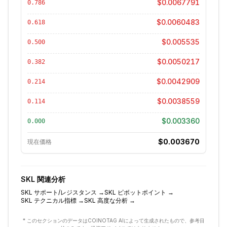
$0.0067791
0.786
$0.0060483
0.618
$0.005535
0.500
$0.0050217
0.382
$0.0042909
0.214
$0.0038559
0.114
$0.003360
0.000
$0.003670
現在価格
SKL
関連分析
SKL
サポート/レジスタンス
→
SKL
ピボットポイント
→
SKL
テクニカル指標
→
SKL
高度な分析
→
* このセクションのデータはCOINOTAG AIによって生成されたもので、参考目