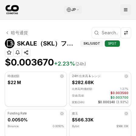
JP
SKALE テクニカル分析
暗号通貨
SKALE 現在 $0.003670 で取引されています. RSI指標は
SKAL
SKALE（SKL）フィボナッチレベル
SKL
/USDT
SPOT
$0.003670
+
2.23
%
(24h)
時価総額
24H 出来高 & レンジ
$22 M
$282.68K
出来高/時価総額:
1.27%
$0.003560
安値/高値:
$0.003700
$0.000140
(
3.93%
)
変動(24h):
Funding Rate
建玉
0.0050%
$566.33K
Binance:
0.0050%
Bybit:
$566.33K