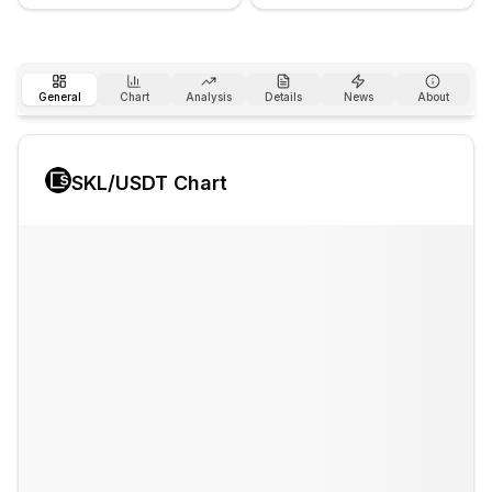
General
Chart
Analysis
Details
News
About
SKL
/USDT Chart