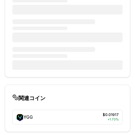
関連コイン
$0.01917
YGG
+
1.70
%