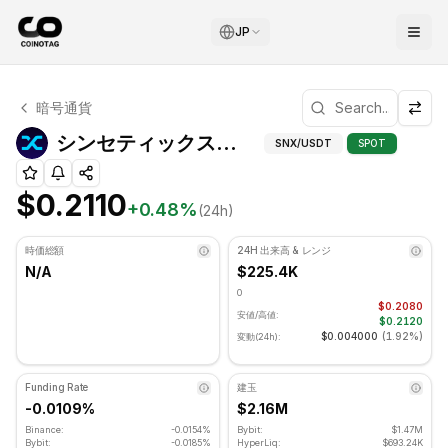
JP
シンセティックス テクニカル分析
暗号通貨
シンセティックス 現在 $0.2110 で取引されています. RSI指
シンセテ
シンセティックス（SNX）上級指標
SNX
/USDT
SPOT
$0.2110
+
0.48
%
(24h)
時価総額
24H 出来高 & レンジ
N/A
$225.4K
0
$0.2080
安値/高値:
$0.2120
$0.004000
(
1.92%
)
変動(24h):
Funding Rate
建玉
-0.0109%
$2.16M
Binance:
-0.0154%
Bybit:
$1.47M
Bybit:
-0.0185%
HyperLiq:
$693.24K