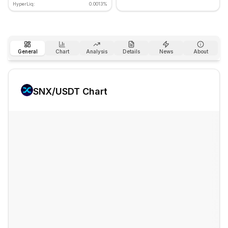
HyperLiq:
0.0013%
General
Chart
Analysis
Details
News
About
SNX
/USDT Chart