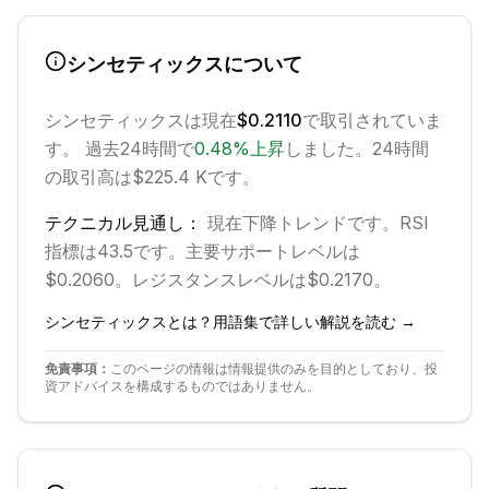
シンセティックス
について
シンセティックス
は現在
$0.2110
で取引されていま
す。 過去24時間で
0.48
%
上昇
しました。
24時間
の取引高は$225.4 Kです。
テクニカル見通し：
現在
下降
トレンドです。
RSI
指標は43.5です。
主要サポートレベルは
$0.2060。
レジスタンスレベルは$0.2170。
シンセティックス
とは？用語集で詳しい解説を読む →
免責事項：
このページの情報は情報提供のみを目的としており、投
資アドバイスを構成するものではありません。