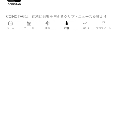
COINOTAGは、価格に影響を与えるクリプトニュースを誰より
も早く発信する独立系メディアネットワークです。
ホーム
ニュース
速報
市場
TradFi
プロフィール
COINOTAG LLC · Shams Business Center, Sharjah, 839, UAE
登録メディア組織；コンテンツは公正な編集基準に従っています。
プラットフォーム
ニュース
カテゴリー
暗号資産
TradFi
ガイド
サイトマップ
会社情報