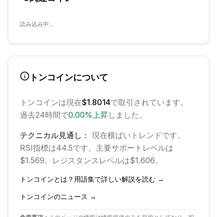
読み込み中...
トンコイン
について
トンコイン
は現在
$1.8014
で取引されています。
過去24時間で
0.00
%
上昇
しました。
テクニカル見通し：
現在
横ばい
トレンドです。
RSI指標は44.5です。
主要サポートレベルは
$1.569。
レジスタンスレベルは$1.606。
トンコイン
とは？用語集で詳しい解説を読む →
トンコイン
のニュース →