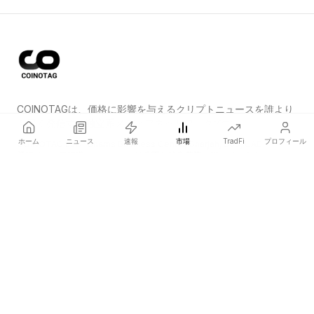
COINOTAGは、価格に影響を与えるクリプトニュースを誰より
も早く発信する独立系メディアネットワークです。
ホーム
ニュース
速報
市場
TradFi
プロフィール
COINOTAG LLC · Shams Business Center, Sharjah, 839, UAE
登録メディア組織；コンテンツは公正な編集基準に従っています。
プラットフォーム
ニュース
カテゴリー
暗号資産
TradFi
ガイド