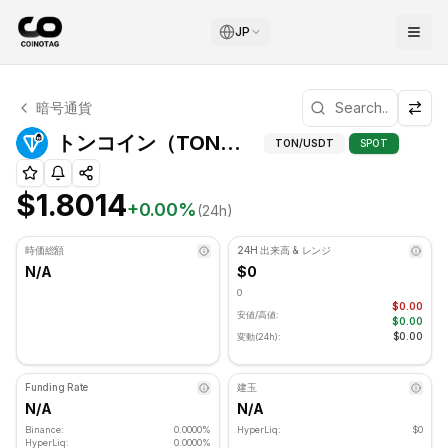
JP
トンコイン テクニカル分析
暗号通貨
トンコイン 現在 $1.8014 で取引されています. RSI指標は 
トンコイン（TON）サポート・レジスタンスレベル
TON
/USDT
SPOT
$1.8014
+
0.00
%
(24h)
時価総額
24H 出来高 & レンジ
N/A
$0
0
$0.00
安値/高値:
$0.00
$0.00
変動(24h):
Funding Rate
建玉
N/A
N/A
Binance:
0.0000%
HyperLiq:
$0
HyperLiq:
0.0000%