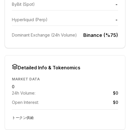
-
ByBit (Spot)
-
Hyperliquid (Perp)
Binance (%75)
Dominant Exchange (24h Volume)
Detailed Info & Tokenomics
MARKET DATA
0
24h Volume:
$0
Open Interest:
$0
トークン供給