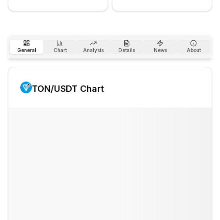
General
Chart
Analysis
Details
News
About
TON
/USDT Chart