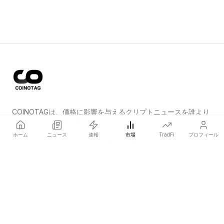
COINOTAGは、価格に影響を与えるクリプトニュースを誰より
も早く発信する独立系メディアネットワークです。
ホーム
ニュース
速報
市場
TradFi
プロフィール
COINOTAG LLC · Shams Business Center, Sharjah, 839, UAE
登録メディア組織；コンテンツは公正な編集基準に従っています。
プラットフォーム
ニュース
カテゴリー