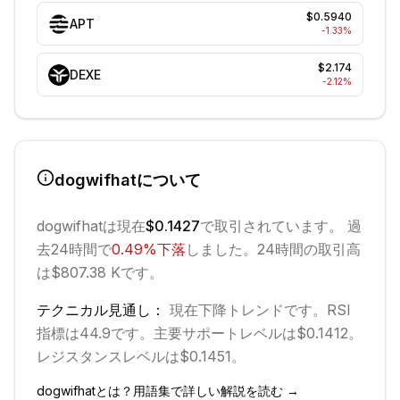
$0.5940
APT
-1.33
%
$2.174
DEXE
-2.12
%
dogwifhat
について
dogwifhat
は現在
$0.1427
で取引されています。 過
去24時間で
0.49
%
下落
しました。
24時間の取引高
は$807.38 Kです。
テクニカル見通し：
現在
下降
トレンドです。
RSI
指標は44.9です。
主要サポートレベルは$0.1412。
レジスタンスレベルは$0.1451。
dogwifhat
とは？用語集で詳しい解説を読む →