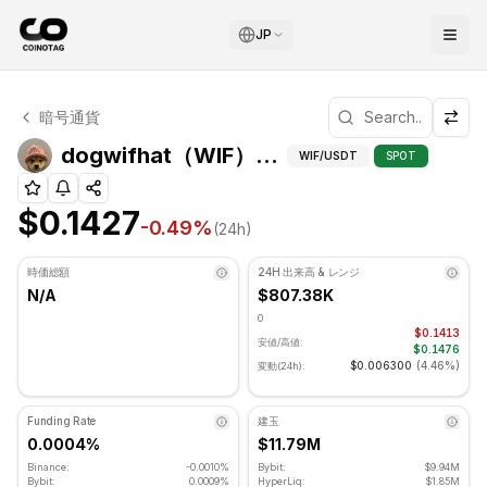
JP
dogwifhat テクニカル分析
暗号通貨
dogwifhat 現在 $0.1427 で取引されています. RSI指標
dogwifhat（
dogwifhat（WIF）上級指標
WIF
/USDT
SPOT
$0.1427
-0.49
%
(24h)
時価総額
24H 出来高 & レンジ
N/A
$807.38K
0
$0.1413
安値/高値:
$0.1476
$0.006300
(
4.46%
)
変動(24h):
Funding Rate
建玉
0.0004%
$11.79M
Binance:
-0.0010%
Bybit:
$9.94M
Bybit:
0.0009%
HyperLiq:
$1.85M