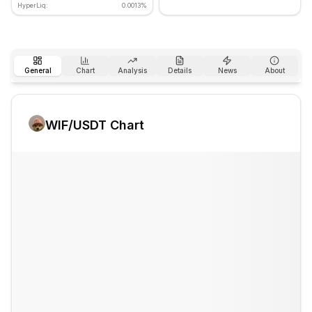
HyperLiq:
0.0013%
General
Chart
Analysis
Details
News
About
WIF
/USDT Chart