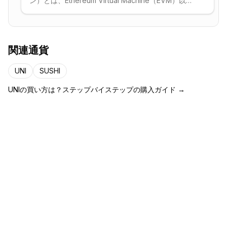
ン）とは、Ethereum Virtual Machine（EVM）以外
のブロックチェーン実行環境の総称です。EVMがス
マートコントラクトを逐次処理する汎用エンジンで
あるのに対し、AltVMは並列トランザクション処理、
ゼロ知識証明の生成、リソース指向の資産安全性、
関連通貨
低レイテンシなど、EVMが苦手とする特定の課題を
解決するために一から設計されています。代表例と
UNI
SUSHI
してSolanaのSVM、Move VM（Aptos・Sui）、
Cairo VM（Starknet）、CosmWasm、zkVMなどが
UNI
の買い方は？ステップバイステップの購入ガイド →
あります。EVMを置き換えるものではなく、モジュ
ラーなマルチチェーンエコシステムの中でアプリケ
ーションが最適な実行モデルを選べるよう補完する
役割を担っています。