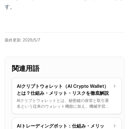
す。
最終更新:
2026/5/7
関連用語
AIクリプトウォレット（AI Crypto Wallet）
とは？仕組み・メリット・リスクを徹底解説
AIクリプトウォレットとは、秘密鍵の保管と取引署
名という従来のウォレット機能に加え、機械学習エ
ンジンを搭載したデジタルウォレットです。ユーザ
ーの取引パターンを学習し、ガス代が安い時間帯へ
の自動タイミング調整、異常取引のリアルタイム検
AIトレーディングボット：仕組み・メリッ