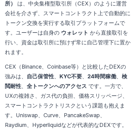
所）
は、中央集権型取引所（CEX）のように運営
会社を介さず、スマートコントラクト上で自動的に
トークン交換を実行する取引プラットフォームで
す。ユーザーは自身の
ウォレット
から直接取引を
行い、資金は取引所に預けず常に自己管理下に置か
れます。
CEX（Binance、Coinbase等）と比較したDEXの
強みは、
自己保管性
、
KYC不要
、
24時間稼働
、
検
閲耐性
、
全トークンへのアクセス
です。一方で、
UXの複雑さ、ガス代の負担、価格スリッページ、
スマートコントラクトリスクという課題も抱えま
す。Uniswap、Curve、PancakeSwap、
Raydium、Hyperliquidなどが代表的なDEXです。