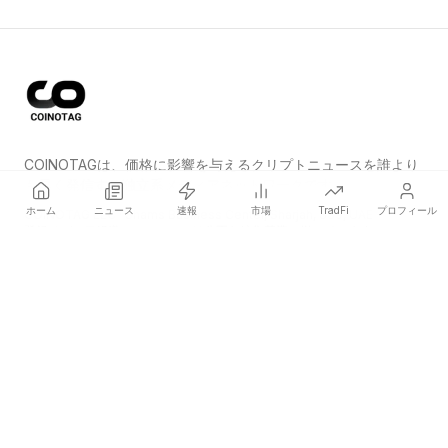
COINOTAGは、価格に影響を与えるクリプトニュースを誰より
も早く発信する独立系メディアネットワークです。
ホーム
ニュース
速報
市場
TradFi
プロフィール
COINOTAG LLC · Shams Business Center, Sharjah, 839, UAE
登録メディア組織；コンテンツは公正な編集基準に従っています。
プラットフォーム
ニュース
カテゴリー
暗号資産
TradFi