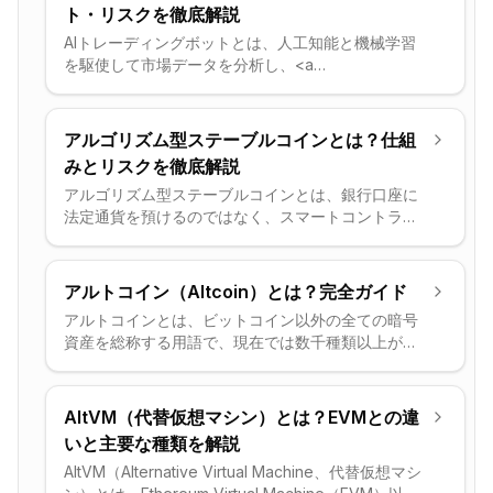
知、DeFiプロトコルへの自動インタラクションなど
ト・リスクを徹底解説
を実現します。ほとんどは非カストディアル型であ
AIトレーディングボットとは、人工知能と機械学習
り、秘密鍵の管理は引き続きユーザー自身が行いま
を駆使して市場データを分析し、<a
す。AIはあくまで利便性とセキュリティの補助レイ
href="https://jp.coinotag.com/glossary/exchange"
ヤーとして機能します。
class="glossary-link">取引所</a>のAPIを通じて暗
号資産取引を自動実行するソフトウェアです。固定
アルゴリズム型ステーブルコインとは？仕組
ルールのみに従う従来型ボットと異なり、AIボット
みとリスクを徹底解説
は過去の取引結果をフィードバックとして学習し、
アルゴリズム型ステーブルコインとは、銀行口座に
相場環境の変化に応じて戦略を自律的に調整しま
法定通貨を預けるのではなく、スマートコントラク
す。感情に左右されない判断とミリ秒単位の執行速
トのコードによる供給量の自動増減でドルなどの基
度が最大の強みですが、戦略の質・データの正確
準価格へのペッグ（連動）を維持する暗号資産トー
さ・APIキーの安全管理という3つの条件が揃わなけ
クンです。市場価格がペッグを上回ると自動でトー
れば損失を加速させるリスクもあります。
アルトコイン（Altcoin）とは？完全ガイド
クンを発行し、下回ると回収または焼却（バーン）
アルトコインとは、ビットコイン以外の全ての暗号
することで裁定取引を誘発し価格を安定させます。
資産を総称する用語で、現在では数千種類以上が存
USDTやUSDCのような法定担保型と異なり、オフチ
在します。
ェーンの準備資産をほとんど持たないため資本効率
は高いですが、信頼が崩れると「デススパイラル」
と呼ばれる急激な価格崩壊を起こすリスクもありま
AltVM（代替仮想マシン）とは？EVMとの違
す。
いと主要な種類を解説
AltVM（Alternative Virtual Machine、代替仮想マシ