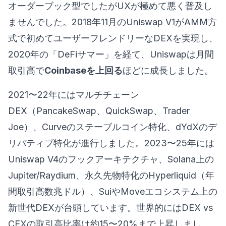
オーダーブック型でしたがUXが極めて悪く普及し
ませんでした。2018年11月のUniswap V1がAMM方
式で初めてユーザーフレンドリーなDEXを実現し、
2020年の「DeFiサマー」を経て、Uniswapは月間
取引高で
Coinbaseを上回る
ほどに成長しました。
2021〜22年にはマルチチェーン
DEX（PancakeSwap、QuickSwap、Trader
Joe）、Curveのステーブルコイン特化、dYdXのデ
リバティブ特化が進行しました。2023〜25年には
Uniswap V4のフックアーキテクチャ、Solana上の
Jupiter/Raydium、永久先物特化のHyperliquid（年
間取引高数兆ドル）、SuiやMoveエコシステム上の
新世代DEXが台頭しています。世界的にはDEX vs
CEXの取引高比率は約15〜20%まで上昇しまし