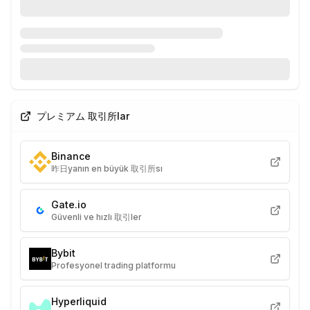
プレミアム 取引所lar
Binance
昨日yanın en büyük 取引所sı
Gate.io
Güvenli ve hızlı 取引ler
Bybit
Profesyonel trading platformu
Hyperliquid