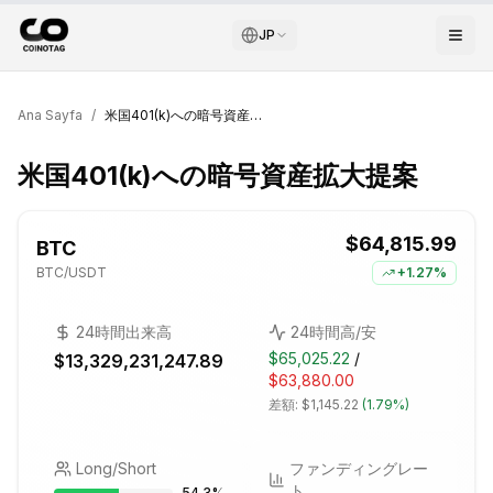
JP
Ana Sayfa
/
米国401(k)への暗号資産拡大提案
米国401(k)への暗号資産拡大提案
$64,815.99
BTC
BTC
/USDT
+
1.27%
24時間出来高
24時間高/安
$65,025.22
/
$13,329,231,247.89
$63,880.00
差額:
$1,145.22
(
1.79%
)
Long/Short
ファンディングレー
ト
54.3
%