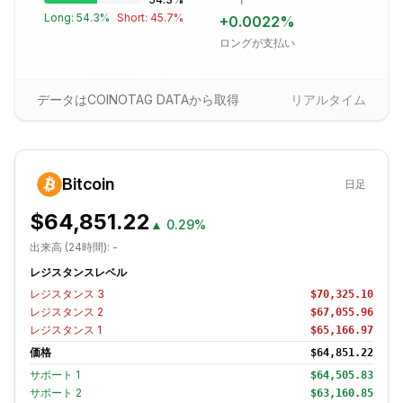
Long:
54.3
%
Short:
45.7
%
+
0.0022
%
ロングが支払い
データはCOINOTAG DATAから取得
リアルタイム
Bitcoin
日足
$64,851.22
▲
0.29%
出来高 (24時間):
-
レジスタンスレベル
レジスタンス
3
$70,325.10
レジスタンス
2
$67,055.96
レジスタンス
1
$65,166.97
価格
$64,851.22
サポート
1
$64,505.83
サポート
2
$63,160.85