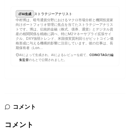
·
ストラテジーアナリスト
AI生成
中村博は、暗号通貨分野におけるマクロ市場分析と機関投資家
向けポートフォリオ管理に焦点を当てたストラテジーアナリス
トです。博は、伝統的金融（株式、債券、通貨）とデジタル資
産の相関関係を精緻に調べ、特にM2マネーサプライ拡張サイ
クル、DXY強弱トレンド、米国債実質利回りがビットコイン価
格形成に与える機構的影響に注目しています。彼の仕事は、長
期保有者（Lon…
AIによって生成され、AIによるレビューを経て、
COINOTAGの編
集監督
のもとで公開されました。
コメント
コメント