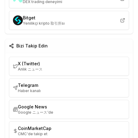
DEX trading deneyimi
Bitget
Yenilikçi kripto 取引所sı
Bizi Takip Edin
X (Twitter)
Anlık ニュース
Telegram
Haber kanalı
Google News
Google ニュース'de
CoinMarketCap
CMC'de takip et