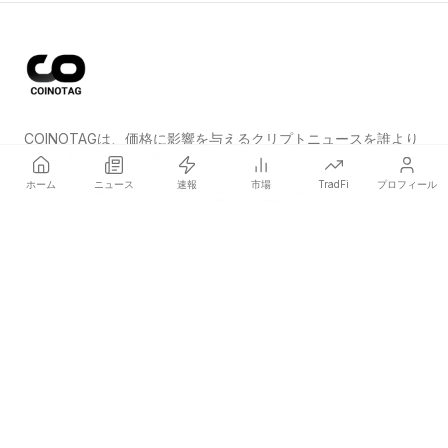
COINOTAGは、価格に影響を与えるクリプトニュースを誰より
も早く発信する独立系メディアネットワークです。
ホーム
ニュース
速報
市場
TradFi
プロフィール
COINOTAG LLC · Shams Business Center, Sharjah, 839, UAE
登録メディア組織；コンテンツは公正な編集基準に従っています。
プラットフォーム
ニュース
カテゴリー
暗号資産
TradFi
ガイド