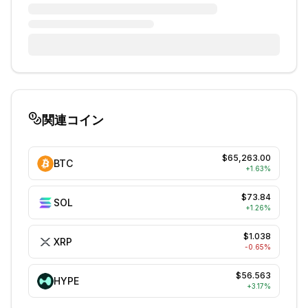
関連コイン
$65,263.00
BTC
+
1.63
%
$73.84
SOL
+
1.26
%
$1.038
XRP
-0.65
%
$56.563
HYPE
+
3.17
%