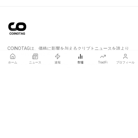
COINOTAGは、価格に影響を与えるクリプトニュースを誰より
も早く発信する独立系メディアネットワークです。
ホーム
ニュース
速報
市場
TradFi
プロフィール
COINOTAG LLC · Shams Business Center, Sharjah, 839, UAE
登録メディア組織；コンテンツは公正な編集基準に従っています。
プラットフォーム
ニュース
カテゴリー
暗号資産
TradFi