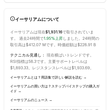
イーサリアム
について
イーサリアム
は現在
$1,931.16
で取引されていま
す。 過去24時間で
1.95
%
上昇
しました。
24時間の
取引高は$412.07 Mです。
時価総額は$228.91 B
テクニカル見通し：
現在
横ばい
トレンドです。
RSI指標は58.3です。
主要サポートレベルは
$1,893.33。
レジスタンスレベルは$1,933.69。
イーサリアム
とは？用語集で詳しい解説を読む →
イーサリアム
の買い方は？ステップバイステップの購入ガ
イド →
イーサリアム
のニュース →