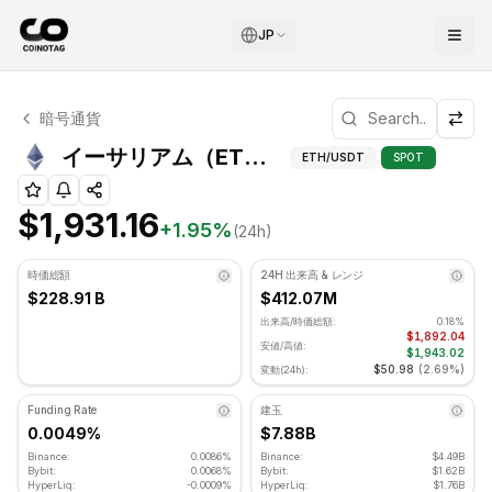
JP
イーサリアム テクニカル分析
暗号通貨
イーサリアム 現在 $1,931.16 で取引されています. RSI指標
イー
イーサリアム（ETH）ピボットポイント
ETH
/USDT
SPOT
$1,931.16
+
1.95
%
(24h)
時価総額
24H 出来高 & レンジ
$228.91 B
$412.07M
出来高/時価総額:
0.18%
$1,892.04
安値/高値:
$1,943.02
$50.98
(
2.69%
)
変動(24h):
Funding Rate
建玉
0.0049%
$7.88B
Binance:
0.0086%
Binance:
$4.49B
Bybit:
0.0068%
Bybit:
$1.62B
HyperLiq:
-0.0009%
HyperLiq:
$1.76B