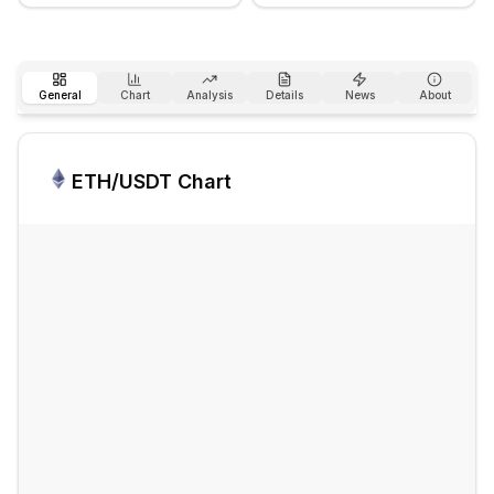
General
Chart
Analysis
Details
News
About
ETH
/USDT Chart