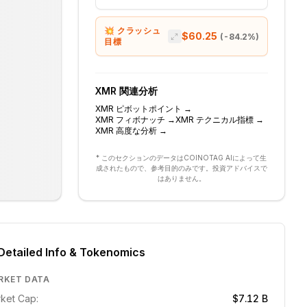
💥 クラッシュ
$60.25
(
-84.2
%)
目標
XMR
関連分析
XMR
ピボットポイント
→
XMR
フィボナッチ
→
XMR
テクニカル指標
→
XMR
高度な分析
→
* このセクションのデータはCOINOTAG AIによって生
成されたもので、参考目的のみです。投資アドバイスで
はありません。
Detailed Info & Tokenomics
RKET DATA
ket Cap:
$7.12 B