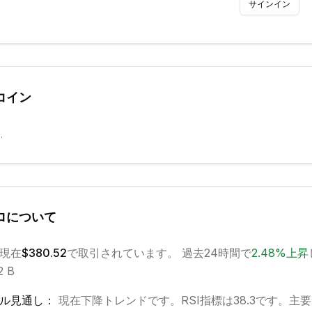
サインイン
コイン
.
ロ
について
現在
$380.52
で取引されています。 過去24時間で
2.48
%
上昇
2 B
ル見通し：
現在
下降
トレンドです。
RSI指標は38.3です。
主要