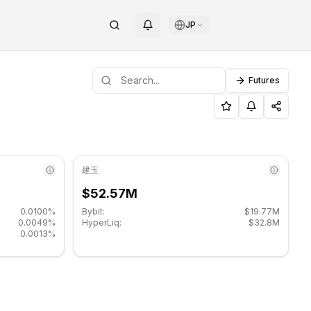
JP
Futures
ートレベル: $106.20, レジスタンスレベル: $121.10.
R）サポート・レジスタンスレベル -
建玉
$52.57M
0.0100%
Bybit:
$19.77M
0.0049%
HyperLiq:
$32.8M
0.0013%