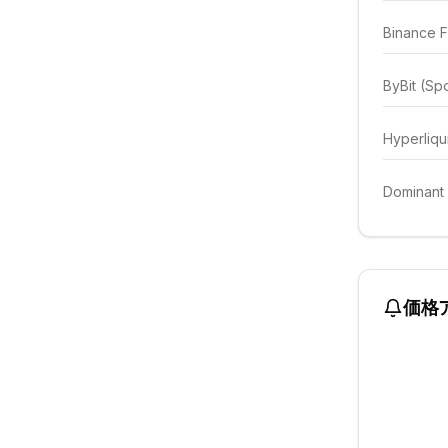
Binance F
ByBit (Sp
Hyperliqu
Dominant
価格