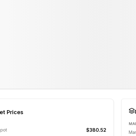
et Prices
MA
$380.52
Spot
Mar