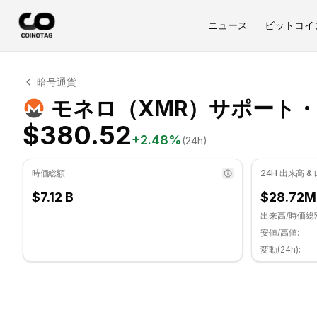
ニュース
ビットコイ
モネロ テクニカル分析
暗号通貨
モネロ 現在 $380.52 で取引されています. RSI指標は 3
モネロ（XMR）サポート
$380.52
+
2.48
%
(24h)
時価総額
24H 出来高 &
$7.12 B
$28.72M
出来高/時価総
安値/高値:
変動(24h):