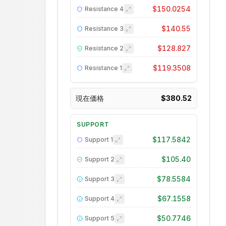
$150.0254
Resistance
4
$140.55
Resistance
3
$128.827
Resistance
2
$119.3508
Resistance
1
現在価格
$380.52
SUPPORT
$117.5842
Support
1
$105.40
Support
2
$78.5584
Support
3
$67.1558
Support
4
$50.7746
Support
5