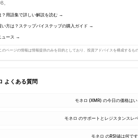
508。
は？用語集で詳しい解説を読む →
買い方は？ステップバイステップの購入ガイド →
ニュース →
このページの情報は情報提供のみを目的としており、投資アドバイスを構成するも
ロ
よくある質問
モネロ (XMR) の今日の価格は
モネロ のサポートとレジスタンスレ
モネロ のRSI値は何で