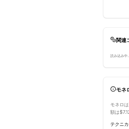
関連
読み込み中..
モネ
モネロ
は
額は$7.1
テクニカ