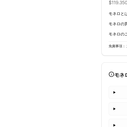
$119.3
モネロ
と
モネロ
の
モネロ
の
免責事項：
モネ