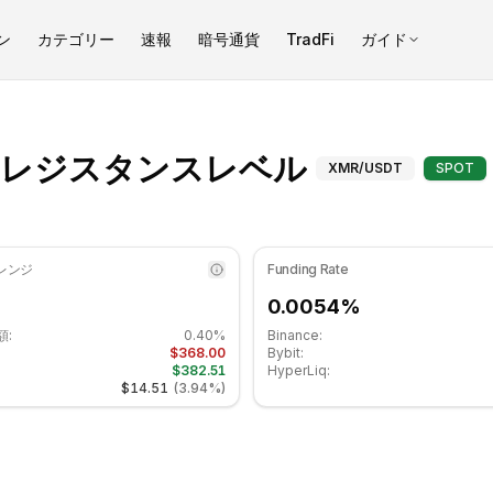
ン
カテゴリー
速報
暗号通貨
TradFi
ガイド
8.32 です 中立ゾーンにあります. 日次トレンドは下降傾向. 重要なサポ
モネロ（XM
・レジスタンスレベル
XMR
/USDT
SPOT
 レンジ
Funding Rate
0.0054%
額:
0.40%
Binance:
$368.00
Bybit:
$382.51
HyperLiq:
$14.51
(
3.94%
)