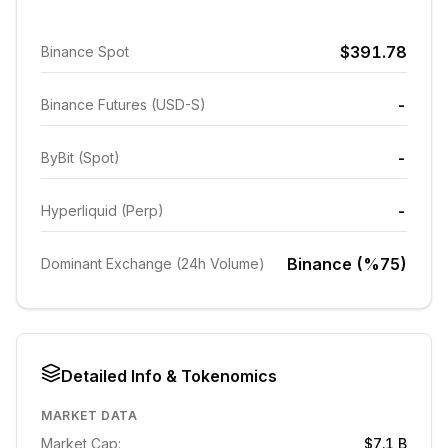
$391.78
Binance Spot
-
Binance Futures (USD-S)
-
ByBit (Spot)
-
Hyperliquid (Perp)
Binance (%75)
Dominant Exchange (24h Volume)
Detailed Info & Tokenomics
MARKET DATA
Market Cap:
$7.1 B