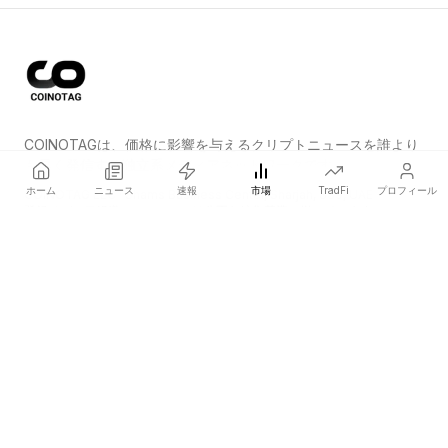
COINOTAGは、価格に影響を与えるクリプトニュースを誰より
も早く発信する独立系メディアネットワークです。
ホーム
ニュース
速報
市場
TradFi
プロフィール
COINOTAG LLC · Shams Business Center, Sharjah, 839, UAE
登録メディア組織；コンテンツは公正な編集基準に従っています。
プラットフォーム
ニュース
カテゴリー
暗号資産
TradFi
ガイド