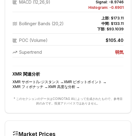
MACD (12,26,9)
Signal:
-8.9746
Histogram:
-0.6901
上部:
$173.11
Bollinger Bands (20,2)
中間:
$133.11
下部:
$93.1039
POC (Volume)
$105.40
Supertrend
弱気
XMR
関連分析
XMR
サポート/レジスタンス
→
XMR
ピボットポイント
→
XMR
フィボナッチ
→
XMR
高度な分析
→
* このセクションのデータはCOINOTAG AIによって生成されたもので、参考目
的のみです。投資アドバイスではありません。
Market Prices