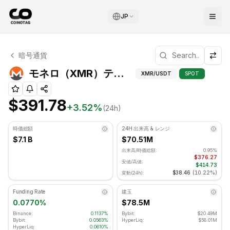
JP
モネロ テクニカル分析
暗号通貨
モネロ 現在 $391.78 で取引されています. RSI指標は 38.
モネロ（XM
モネロ（XMR）テクニカル指標
XMR
/USDT
SPOT
$391.78
+
3.52
%
(24h)
時価総額
24H 出来高 & レンジ
$7.1 B
$70.51M
出来高/時価総額:
0.95%
$376.27
安値/高値:
$414.73
$38.46
(
10.22%
)
変動(24h):
Funding Rate
建玉
0.0770%
$78.5M
Binance:
0.1137%
Bybit:
$20.49M
Bybit:
0.0563%
HyperLiq:
$58.01M
HyperLiq:
0.0610%