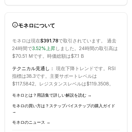
モネロ
について
モネロ
は現在
$391.78
で取引されています。 過去
24時間で
3.52
%
上昇
しました。
24時間の取引高は
$70.51 Mです。
時価総額は$7.1 B
テクニカル見通し：
現在
下降
トレンドです。
RSI
指標は38.3です。
主要サポートレベルは
$117.5842。
レジスタンスレベルは$119.3508。
モネロ
とは？用語集で詳しい解説を読む →
モネロ
の買い方は？ステップバイステップの購入ガイド
→
モネロ
のニュース →