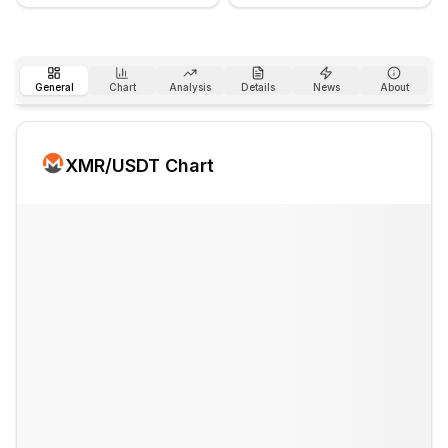
General
Chart
Analysis
Details
News
About
XMR
/USDT Chart