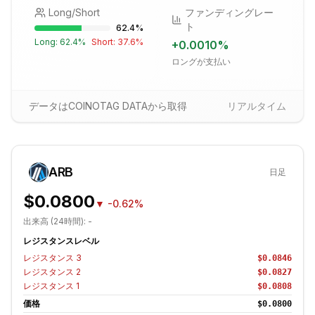
Long/Short
ファンディングレー
ト
62.4
%
Long:
62.4
%
Short:
37.6
%
+
0.0010
%
ロングが支払い
データはCOINOTAG DATAから取得
リアルタイム
ARB
日足
$0.0800
▼
-0.62%
出来高 (24時間):
-
レジスタンスレベル
レジスタンス
3
$0.0846
レジスタンス
2
$0.0827
レジスタンス
1
$0.0808
価格
$0.0800