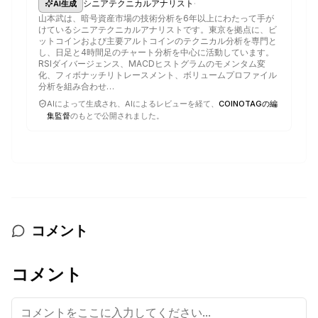
·
シニアテクニカルアナリスト
AI生成
山本武は、暗号資産市場の技術分析を6年以上にわたって手が
けているシニアテクニカルアナリストです。東京を拠点に、ビ
ットコインおよび主要アルトコインのテクニカル分析を専門と
し、日足と4時間足のチャート分析を中心に活動しています。
RSIダイバージェンス、MACDヒストグラムのモメンタム変
化、フィボナッチリトレースメント、ボリュームプロファイル
分析を組み合わせ…
AIによって生成され、AIによるレビューを経て、
COINOTAGの編
集監督
のもとで公開されました。
コメント
コメント