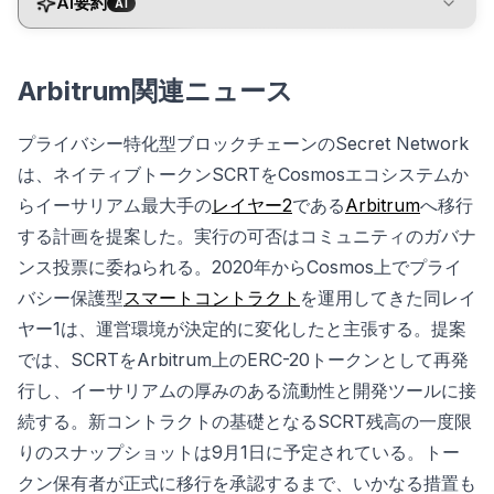
AI要約
AI
Arbitrum関連ニュース
プライバシー特化型ブロックチェーンのSecret Network
は、ネイティブトークンSCRTをCosmosエコシステムか
らイーサリアム最大手の
レイヤー2
である
Arbitrum
へ移行
する計画を提案した。実行の可否はコミュニティのガバナ
ンス投票に委ねられる。2020年からCosmos上でプライ
バシー保護型
スマートコントラクト
を運用してきた同レイ
ヤー1は、運営環境が決定的に変化したと主張する。提案
では、SCRTをArbitrum上のERC-20トークンとして再発
行し、イーサリアムの厚みのある流動性と開発ツールに接
続する。新コントラクトの基礎となるSCRT残高の一度限
りのスナップショットは9月1日に予定されている。トー
クン保有者が正式に移行を承認するまで、いかなる措置も