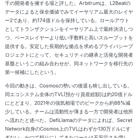
千の開発者を擁する場と評した。Arbitrumは、L2Beatの
データによると保全価値でみてイーサリアム最大のレイヤ
ー2であり、約174億ドルを保持している。ロールアウト
としてトランザクションをイーサリアム上で最終決済しつ
つ、ベースレイヤーより低い手数料と高いスループットを
提供する。安定した長期的な拠点を求めるプライバシープ
ロジェクトにとって、セキュリティの継承と活発な開発者
基盤というこの組み合わせが、同ネットワークを移行先の
第一候補にしたという。
今回の動きは、Cosmosの勢いの後退も映し出している。
同エコシステム全体のTVL(預かり資産総額)は約20億ドル
にとどまり、2021年の強気相場でのピークから約88%減
少している。チームは流動性が薄まる一方で開発者は他所
へ流れたと述べた。DefiLlamaのデータによれば、Secret
Network自身のCosmos上のTVLはわずか130万ドルにす
ぎない。かつて頼りにしてきたツールは不安定さを増し、