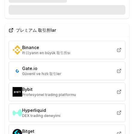
プレミアム 取引所lar
Binance
昨日yanın en büyük 取引所sı
Gate.io
Güvenli ve hızlı 取引ler
Bybit
Profesyonel trading platformu
Hyperliquid
DEX trading deneyimi
Bitget