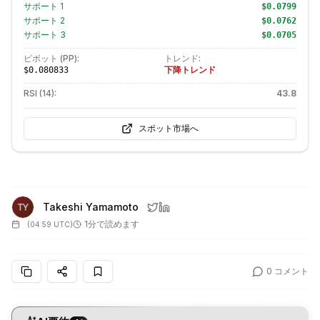
サポート
1
$0.0799
サポート
2
$0.0762
サポート
3
$0.0705
ピボット (PP):
トレンド:
下降トレンド
$0.080833
RSI (14):
43.8
スポット市場へ
Takeshi Yamamoto
1分で読めます
(
04:59 UTC
)
0
コメント