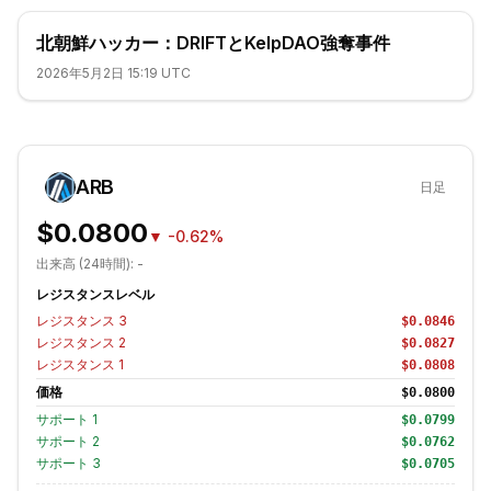
北朝鮮ハッカー：DRIFTとKelpDAO強奪事件
2026年5月2日 15:19 UTC
ARB
日足
$0.0800
▼
-0.62%
出来高 (24時間):
-
レジスタンスレベル
レジスタンス
3
$0.0846
レジスタンス
2
$0.0827
レジスタンス
1
$0.0808
価格
$0.0800
サポート
1
$0.0799
サポート
2
$0.0762
サポート
3
$0.0705