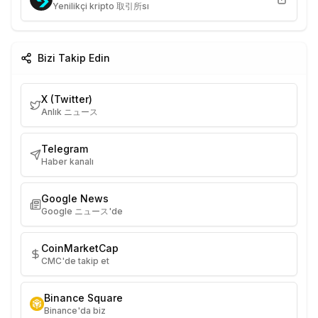
Yenilikçi kripto 取引所sı
Bizi Takip Edin
X (Twitter)
Anlık ニュース
Telegram
Haber kanalı
Google News
Google ニュース'de
CoinMarketCap
CMC'de takip et
Binance Square
Binance'da biz