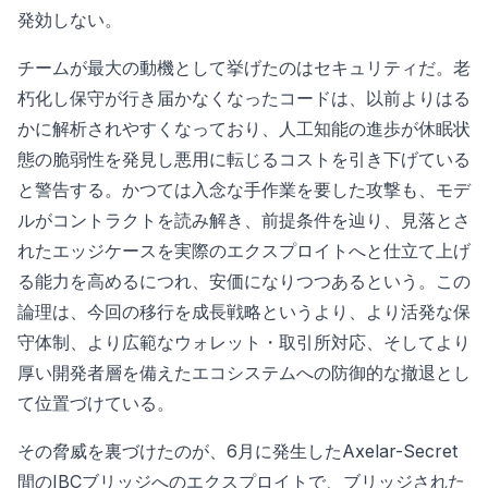
発効しない。
チームが最大の動機として挙げたのはセキュリティだ。老
朽化し保守が行き届かなくなったコードは、以前よりはる
かに解析されやすくなっており、人工知能の進歩が休眠状
態の脆弱性を発見し悪用に転じるコストを引き下げている
と警告する。かつては入念な手作業を要した攻撃も、モデ
ルがコントラクトを読み解き、前提条件を辿り、見落とさ
れたエッジケースを実際のエクスプロイトへと仕立て上げ
る能力を高めるにつれ、安価になりつつあるという。この
論理は、今回の移行を成長戦略というより、より活発な保
守体制、より広範なウォレット・取引所対応、そしてより
厚い開発者層を備えたエコシステムへの防御的な撤退とし
て位置づけている。
その脅威を裏づけたのが、6月に発生したAxelar-Secret
間のIBCブリッジへのエクスプロイトで、ブリッジされた