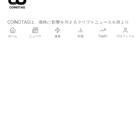
COINOTAGは、価格に影響を与えるクリプトニュースを誰より
も早く発信する独立系メディアネットワークです。
ホーム
ニュース
速報
市場
TradFi
プロフィール
COINOTAG LLC · Shams Business Center, Sharjah, 839, UAE
登録メディア組織；コンテンツは公正な編集基準に従っています。
プラットフォーム
ニュース
カテゴリー
暗号資産
TradFi
ガイド
サイトマップ
会社情報