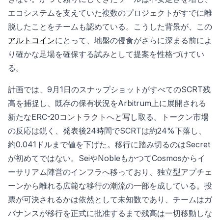
エコシステムを支えていた複数のプロジェクトがすでに離
脱したことをチームも認めている。こうした背景が、この
アルトコイン
にとって、地盤の侵食がさらに深まる前によ
り確かな足場を確保する試みとして提案を性格づけてい
る。
計画では、9月1日のスナップショットがすべてのSCRT残
高を捕捉し、既存の保有状況をArbitrum上に展開される
新たなERC-20コントラクトへと写し取る。トークン市場
の反応は鋭く、発表後24時間でSCRTは約24%下落し、
約0.041ドルまで値を下げた。移行に踏み切るのはSecret
が初めてではない。SeiやNobleもかつてCosmosからイ
ーサリアム陣営のインフラへ移っており、独立型アプチェ
ーンから離れる広範な移行の潮流の一部を成している。投
票が可決されるかは依然として未知数であり、チームはガ
バナンスが移行を正式に批准するまで残高は一切移動しな