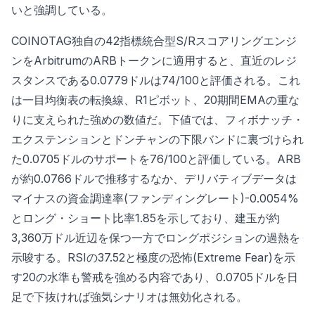
いと強調している。
COINOTAG独自の42指標統合型S/Rスコアリングエンジ
ンをArbitrumのARBトークンに適用すると、直近のレジ
スタンスである0.0779ドルは74/100と評価される。これ
は一目均衡表の転換線、R1ピボット、20期間EMAの重な
りに支えられた強めの数値だ。下値では、フィボナッチ・
エクステンションとドンチャンの下限バンドに裏づけられ
た0.0705ドルのサポートを76/100と評価している。ARB
が約0.0766ドルで推移するなか、デリバティブデータは
マイナスの資金調達率(ファンディングレート)-0.0054%
とロング・ショート比率1.85を示しており、建玉が約
3,360万ドル近辺を保つ一方でロングポジションの過熱を
示唆する。RSIの37.52と極度の恐怖(Extreme Fear)を示
す20の水準も警戒を強める内容であり、0.0705ドルを日
足で下抜ければ強気シナリオは無効化される。