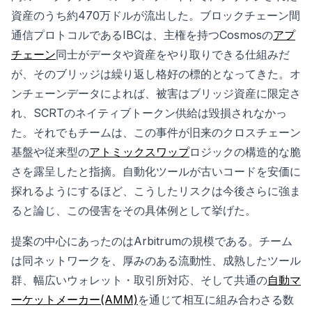
資産のうち約470万ドルが流出した。ブロックチェーン間
通信プロトコルであるIBCは、主権を持つCosmosの
アプ
チェーン
同士がデータや資産をやり取りできる仕組みだ
が、そのブリッジは繰り返し格好の標的となってきた。オ
ンチェーンデータによれば、被害はブリッジ資産に限定さ
れ、SCRTのネイティブトークン供給は毀損されなかっ
た。それでもチームは、この事件が旧来のクロスチェーン
基盤や従来型の
アトミックスワップ
ロジックの構造的な脆
さを露呈したと指摘。自動化ツールが古いコードを安価に
探れるようにするほど、こうしたリスクは今後さらに強ま
ると論じ、この侵害をその具体例として挙げた。
提案の中心にあったのはArbitrumの規模である。チーム
は同ネットワークを、厚みのある流動性、成熟したツール
群、幅広いウォレット・取引所対応、そして共通の
自動マ
ーケットメーカー(AMM)
を通じて相互に組み合わさる数