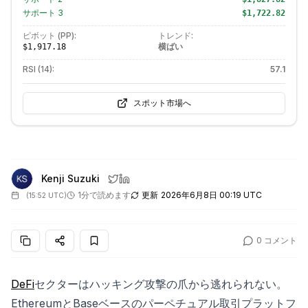
サポート
3
$1,722.82
ピボット (PP):
トレンド:
横ばい
$1,917.18
RSI (14):
57.1
スポット市場へ
Kenji Suzuki
1分で読めます
更新
2026年6月8日 00:19 UTC
(
15:52 UTC
)
0
コメント
DeFi
セクターはハッキング攻撃の爪から逃れられない。
EthereumとBaseベースのパーペチュアル取引プラットフ