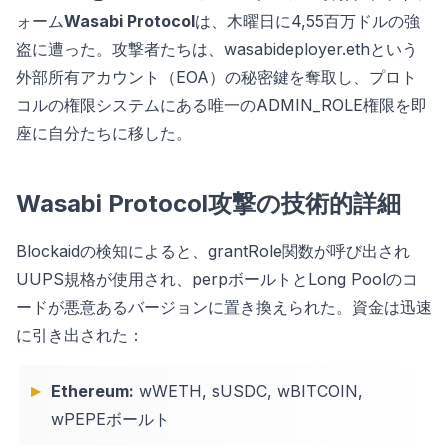
ォーム
Wasabi Protocol
は、木曜日に4,55百万ドルの強
盗に遭った。攻撃者たちは、wasabideployer.ethという
外部所有アカウント（EOA）の秘密鍵を奪取し、プロト
コルの権限システムにある唯一のADMIN_ROLE権限を即
座に自分たちに移した。
Wasabi Protocol攻撃の技術的詳細
Blockaidの検知によると、grantRole関数が呼び出され
UUPS規格が使用され、perpボールトとLong Poolのコ
ードが悪意あるバージョンに置き換えられた。資金は迅速
に引き出された：
Ethereum:
wWETH, sUSDC, wBITCOIN,
wPEPEボールト