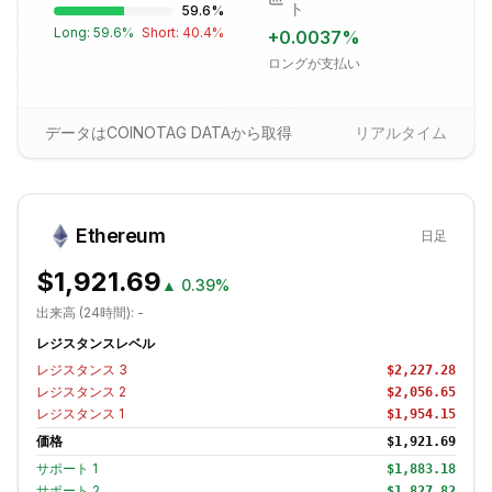
ト
59.6
%
Long:
59.6
%
Short:
40.4
%
+
0.0037
%
ロングが支払い
データはCOINOTAG DATAから取得
リアルタイム
Ethereum
日足
$1,921.69
▲
0.39%
出来高 (24時間):
-
レジスタンスレベル
レジスタンス
3
$2,227.28
レジスタンス
2
$2,056.65
レジスタンス
1
$1,954.15
価格
$1,921.69
サポート
1
$1,883.18
サポート
2
$1,827.82