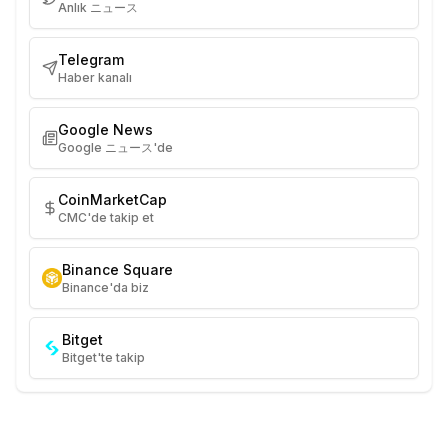
Anlık ニュース
Telegram
Haber kanalı
Google News
Google ニュース'de
CoinMarketCap
CMC'de takip et
Binance Square
Binance'da biz
Bitget
Bitget'te takip