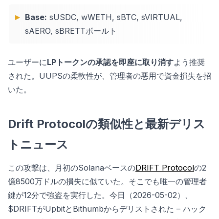
Base:
sUSDC, wWETH, sBTC, sVIRTUAL,
sAERO, sBRETTボールト
ユーザーに
LPトークンの承認を即座に取り消す
よう推奨
された。UUPSの柔軟性が、管理者の悪用で資金損失を招
いた。
Drift Protocolの類似性と最新デリス
トニュース
この攻撃は、月初のSolanaベースの
DRIFT Protocol
の2
億8500万ドルの損失に似ていた。そこでも唯一の管理者
鍵が12分で強盗を実行した。今日（2026-05-02）、
$DRIFTがUpbitとBithumbからデリストされた – ハック