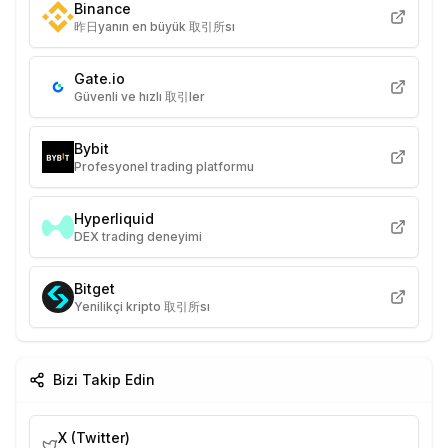
Binance
昨日yanın en büyük 取引所sı
Gate.io
Güvenli ve hızlı 取引ler
Bybit
Profesyonel trading platformu
Hyperliquid
DEX trading deneyimi
Bitget
Yenilikçi kripto 取引所sı
Bizi Takip Edin
X (Twitter)