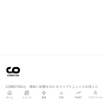
COINOTAGは、価格に影響を与えるクリプトニュースを誰より
も早く発信する独立系メディアネットワークです。
ホーム
ニュース
速報
市場
TradFi
プロフィール
COINOTAG LLC · Shams Business Center, Sharjah, 839, UAE
登録メディア組織；コンテンツは公正な編集基準に従っています。