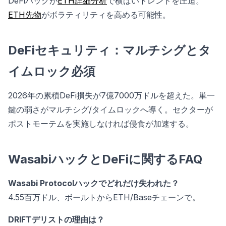
DeFiハックが
ETH詳細分析
で横ばいトレンドを圧迫。
ETH先物
がボラティリティを高める可能性。
DeFiセキュリティ：マルチシグとタ
イムロック必須
2026年の累積DeFi損失が7億7000万ドルを超えた。単一
鍵の弱さがマルチシグ/タイムロックへ導く。セクターが
ポストモーテムを実施しなければ侵食が加速する。
WasabiハックとDeFiに関するFAQ
Wasabi Protocolハックでどれだけ失われた？
4.55百万ドル、ボールトからETH/Baseチェーンで。
DRIFTデリストの理由は？