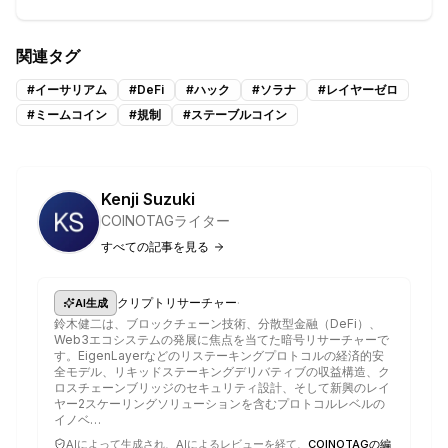
関連タグ
#
イーサリアム
#
DeFi
#
ハック
#
ソラナ
#
レイヤーゼロ
#
ミームコイン
#
規制
#
ステーブルコイン
Kenji Suzuki
COINOTAGライター
すべての記事を見る
·
クリプトリサーチャー
AI生成
鈴木健二は、ブロックチェーン技術、分散型金融（DeFi）、
Web3エコシステムの発展に焦点を当てた暗号リサーチャーで
す。EigenLayerなどのリステーキングプロトコルの経済的安
全モデル、リキッドステーキングデリバティブの収益構造、ク
ロスチェーンブリッジのセキュリティ設計、そして新興のレイ
ヤー2スケーリングソリューションを含むプロトコルレベルの
イノベ…
AIによって生成され、AIによるレビューを経て、
COINOTAGの編