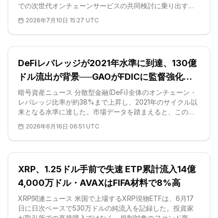
での次世代オンチェーンサービスの共同検討に乗り出す。
2026年7月10日に公表された今回の提携は、NECの生体認
2026年7月10日 15:27 UTC
証技術とAvalancheブロックチェーンを組み合わせ、顔認
証でステーブルコイン取引を承認するデジタル決済プラッ
トフォームの試作を狙うものだ。当社が確認した公式開示
は、分散型ID・検証可能な資格情報(DID/V
DeFiレバレッジが2021年水準に到達、130億
ドル流出が背景──GAOがFDICに監督強化を
要請、BTCは6万7,000ドル付近
暗号資産ニュース 分散型金融(DeFi)全体のオンチェーン・
レバレッジ比率が約38%まで上昇し、2021年のサイクル以
来となる水準に達した。市場データを踏まえると、この急
騰は新規の借入需要ではなく担保の縮小を映したものだ。4
2026年6月16日 06:51 UTC
月に相次いだセキュリティ事案で各プロトコルから130億ド
ル近くが流出し、預かり資産総額(TVL)が急速に目減りし
た。同月の盗難被害は約6億600万ドルに上り、うちKelp
DAOへの攻撃だけで約2億9,200万ドルを占めた。AMM(自
XRP、1.25ドル手前で失速 ETP累計流入14億
動マーケットメイカー)</
4,000万ドル・AVAXはFIFA材料で8%高
XRP関連ニュース 米国で上場するXRP現物ETFは、6月17
日に日次ベースで530万ドルの純流入を記録した。投資家
が取引所での直接購入ではなく、規制対象のファンド商品