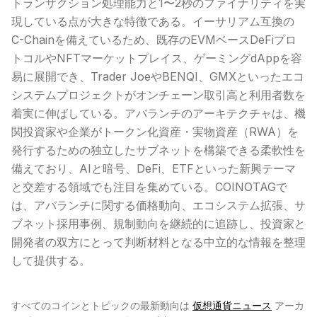
トランザクション処理能力と1〜2秒のファイナリティを実
現している点が大きな特徴である。
イーサリアム
互換の
C-Chainを備えているため、既存のEVMベース
DeFi
プロ
トコルや
NFT
マーケットプレイス、ゲーミングdAppを容
易に展開でき、Trader JoeやBENQI、GMXといったエコ
システムプロジェクトがオンチェーン取引高と利用者数を
着実に伸ばしている。アバランチのアーキテクチャは、機
関投資家や企業がトークン化資産・実物資産（RWA）を
発行するための独立したサブネットを構築できる柔軟性を
備えており、AIと暗号、DeFi、ETFといった新興テーマ
と交差する領域でも注目を集めている。COINOTAGで
は、アバランチに関する価格動向、エコシステム拡張、サ
ブネット採用事例、規制動向を継続的に追跡し、投資家と
開発者の双方にとって判断材料となる中立的な情報を整理
して提供する。
すべてのコインとトピックの最新動向は
仮想通貨ニュース
アーカ