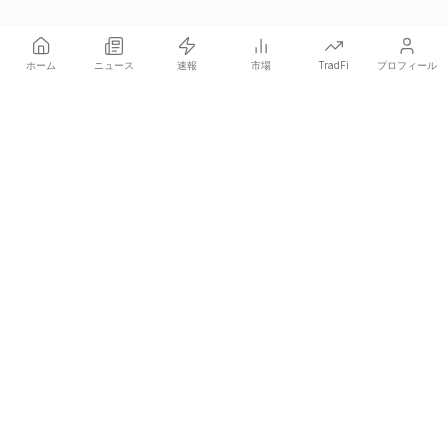
ホーム
ニュース
速報
市場
TradFi
プロフィール
COINOTAGは、価格に影響を与えるクリプトニュースを誰より
も早く発信する独立系メディアネットワークです。
COINOTAG LLC · Shams Business Center, Sharjah, 839, UAE
登録メディア組織；コンテンツは公正な編集基準に従っています。