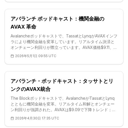
アバランチ ポッドキャスト：機関金融の
AVAX 革命
Avalancheポッドキャストで、TassatとLynqがAVAXインフ
ラにより機関金融を変革しています。リアルタイム決済と
オンチェーン利回りが際立っています。AVAX価格$9.11、強
い支持線$8.75。スケーラビリティと規制遵守が機関採用を
2026年5月1日 09:55 UTC
加速させています。
アバランチ・ポッドキャスト：タッサトとリ
ンクのAVAX統合
The Blockポッドキャストで、AvalancheがTassatとLynq
とともに機関金融を変革。リアルタイム和解とオンチェー
ン利回りが強調された。AVAXは$9.09で下降トレンド；強
力なサポートS1 $8.95。スケーラビリティの利点が詳細に
2026年4月30日 17:35 UTC
分析された。（98語）