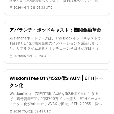
を通じてポジションを取り続けている構図がうかがえる。
2026年6月16日 05:33 UTC
純流入はファンドに入った新規資金と流出した資金の差分
を示す指標であり、アルトコイン(Altcoin)に対する機関投
資家の関心が完全に冷え込んだわけではないことを物語
る。単日のデータだけで持続的な蓄積トレンドと断じるこ
アバランチ・ポッドキャスト：機関金融革命
とはできないが、プラスの流入が連
Avalancheネットワークは、The Blockポッドキャストで
TassatとLinqと機関金融のイノベーションを議論しまし
た。リアルタイム清算とオンチェーン利回りが注目されて
います。AVAXは9.17 USDで、強いサポートが存在します。
2026年5月2日 20:24 UTC
スケーラビリティと規制遵守が機関投資家の採用を加速さ
せています。
WisdomTree Q1で1520億$ AUM | ETHトー
クン化
WisdomTree、第1四半期にAUMを152.6億ドルに引き上
げ、暗号資産ETPに1億3700万ドルの流入。ETHベースの
トークン化がArbitrum、AVAXで拡大。ETH 2.295$、強い
サポート1 2.244$。CoinbaseのMegaETH上場がエコシス
2026年5月2日 02:43 UTC
テムを強化。新ETPがBTC/ETH/SOL向け。