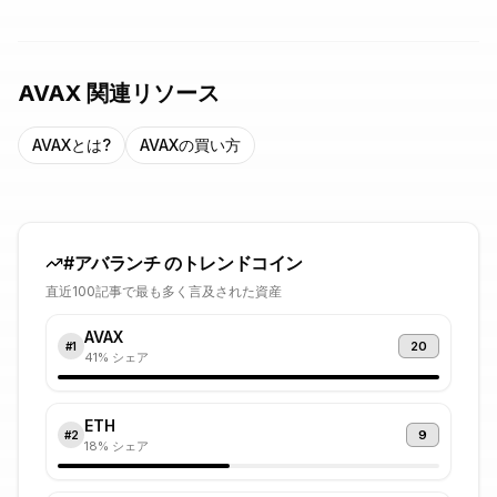
AVAX
関連リソース
AVAX
とは?
AVAX
の買い方
#
アバランチ
のトレンドコイン
直近100記事で最も多く言及された資産
AVAX
20
#
1
41
% シェア
ETH
9
#
2
18
% シェア