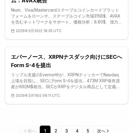
ム：AVAX統合
Nium、Visa/Mastercardステーブルコインカードプラット
フォームをローンチ。ステーブルコイン市場315B$、AVAX
を含むネットワークをサポート。価格分析：8.80$、強力
なサポート7.55$。Visa、Mastercardの動きがAVAXを際立
2026年3月30日 18:35 UTC
たせる。ローンチまで数日。
エバーノース、XRPNナスダック向けにSECへ
Form S-4を提出
リップル支援のEvernorthが、XRPNティッカーでNasdaq
上場を目指し、SECにForm S-4を提出。473M XRP保有資
産が692M$相当。SECがXRPをデジタル商品として定義。
価格1,47$、支持線1,3954$。合併が1B$収益を目指す。テ
2026年3月19日 06:11 UTC
クニカル：RSI 53、横ばいトレンド。
前へ
1
2
3
4
5
次へ