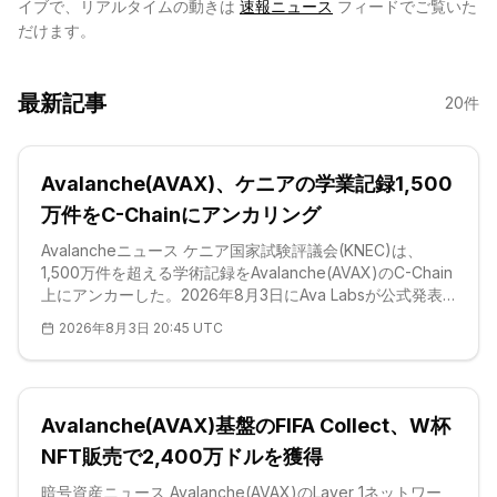
イブで、リアルタイムの動きは
速報ニュース
フィードでご覧いた
だけます。
最新記事
20
件
Avalanche(AVAX)、ケニアの学業記録1,500
万件をC-Chainにアンカリング
Avalancheニュース ケニア国家試験評議会(KNEC)は、
1,500万件を超える学術記録をAvalanche(AVAX)のC-Chain
上にアンカーした。2026年8月3日にAva Labsが公式発表
で確認したもので、受験者・雇用主・教育機関がオンライ
2026年8月3日 20:45 UTC
ン上で数秒以内に資格証明を検証できるシステムだ。対象
データは1989年まで遡り、初等教育・中等教育・高等ディ
プロマ・教員養成課程の成績を含む。2025年のケニア中等
教育修了証(KCSE)試験を受験した約10
Avalanche(AVAX)基盤のFIFA Collect、W杯
NFT販売で2,400万ドルを獲得
暗号資産ニュース Avalanche(AVAX)のLayer 1ネットワー