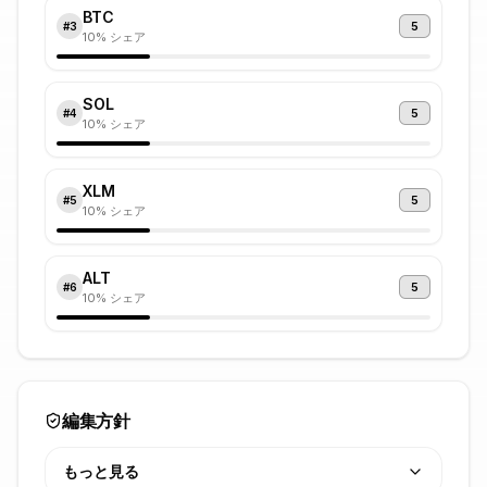
BTC
5
#
3
10
% シェア
SOL
5
#
4
10
% シェア
XLM
5
#
5
10
% シェア
ALT
5
#
6
10
% シェア
編集方針
もっと見る