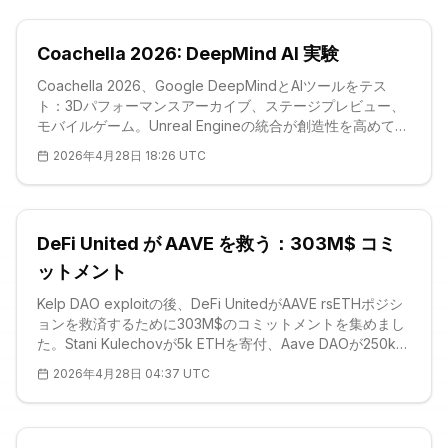
Coachella 2026: DeepMind AI 実験
Coachella 2026、Google DeepMindとAIツールをテス
ト：3Dパフォーマンスアーカイブ、ステージプレビュー、
モバイルゲーム。Unreal Engineの統合が創造性を高めてい
る。2024年のAvalanche NFTの後、ハイブリッドな未来
2026年4月28日 18:26 UTC
へ。ALT: 0,01$、横ばいトレンド、強いサポート
0,0073$。RSI 54,24。詳細は読んで。
DeFi United が AAVE を救う：303M$ コミ
ットメント
Kelp DAO exploitの後、DeFi UnitedがAAVE rsETHポジシ
ョンを救済するために303M$のコミットメントを集めまし
た。Stani Kulechovが5k ETHを寄付、Aave DAOが250k
ETHを承認。Consensys、Lidoなどの大手が支援。AAVE価
2026年4月28日 04:37 UTC
格$96.69、重要な支持線$94.73。セクターの回復力を示
しています。