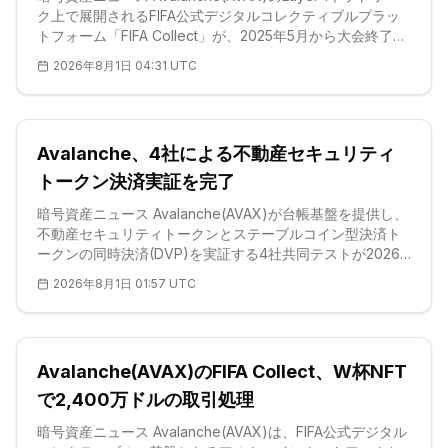
ク上で展開されるFIFA公式デジタルコレクティブルプラッ
トフォーム「FIFA Collect」が、2025年5月から大会終了ま
での期間にNFT一次販売で2,400万ドルの支払いを受け取
2026年8月1日 04:31 UTC
ったことが、Chainalysisのオンチェーンデータ分析で明ら
かになった。同レポートでは、かつてHuobiとして知られ
ていたHTXが英国およびEUの制裁対象として分類されてお
り、同取引所を介した送金が不正資金エクスポージャーに
Avalanche、4社による不動産セキュリティ
該当すると指摘されている。同じ分析期間中、W杯関連の
予測市場は累計取引高200億ドルを記録し
トークン決済実証を完了
暗号資産ニュース Avalanche(AVAX)が台帳基盤を提供し、
不動産セキュリティトークンとステーブルコイン型決済ト
ークンの同時決済(DVP)を実証する4社共同テストが2026
年7月31日に完了した。参加企業は公式発表で、
2026年8月1日 01:57 UTC
Kennedix、KDX ST Partners、Progmat、Datachainの4社
が第1段階を完了したと特定している。本実証は実際の小口
投資家による購入ではなく、KDX ST Partnersが管理する
バーチャルファンドを用い、Kennedixが投資家役を務め、
Avalanche(AVAX)のFIFA Collect、W杯NFT
検証用トークンの交換を行った。証券側トークンはGK-
TK(合同会社・匿名組合)構造
で2,400万ドルの取引処理
暗号資産ニュース Avalanche(AVAX)は、FIFA公式デジタル