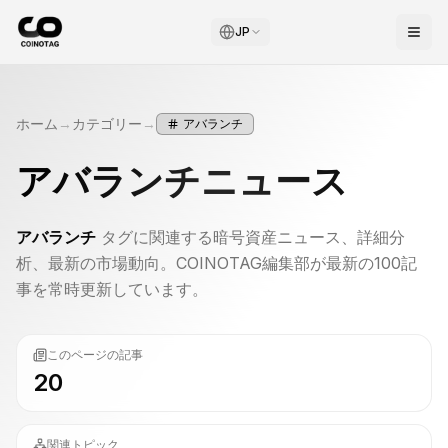
JP
ホーム
→
カテゴリー
→
アバランチ
アバランチ
ニュース
アバランチ
タグに関連する暗号資産ニュース、詳細分
析、最新の市場動向。COINOTAG編集部が最新の100記
事を常時更新しています。
このページの記事
20
関連トピック