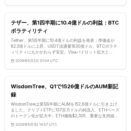
テザー、第1四半期に10.4億ドルの利益：BTC
ボラティリティ
Tether、第1四半期に10.4億ドルの利益を発表；準備金が
82.3億ドルに上昇。USDT流通量1830億ドル、BTCボラテ
ィリティにもかかわらず安定。Visaパイロット拡大と
Coinbase MegaETH上場が需要を押し上げ。BTCサポート:
2026年5月2日 01:04 UTC
$71K-$75K。
WisdomTree、Q1で1526億ドルのAUM新記
録
WisdomTreeは第1四半期にAUMを152,6億ドルに引き上げ
ました。クリプトETPに137百万ドルの純流入、ETHベース
のトークン化が拡大中。ETH価格$2,305、重要な支持線
$2,265。CoinbaseのMegaETH先物上場がエコシステムを
2026年5月1日 14:57 UTC
支えています。