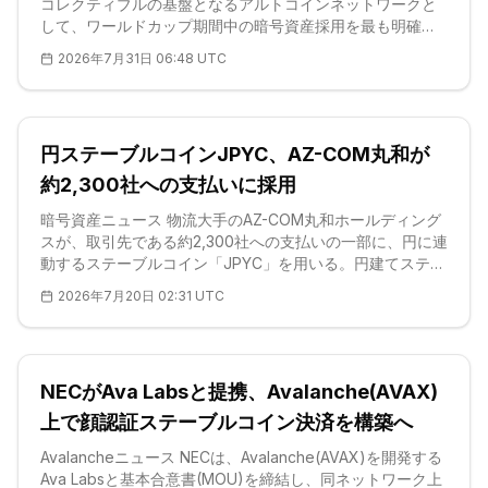
コレクティブルの基盤となるアルトコインネットワークと
して、ワールドカップ期間中の暗号資産採用を最も明確に
示した公開事例となった。オンチェーン分析によれば、
2026年7月31日 06:48 UTC
FIFA Collectプラットフォームに紐づくウォレットは2025
年5月から大会閉幕までにNFTコレクターから約2,400万ド
ルを受領した。同じ木曜日に公表された分析レポートは、
W杯予測市場の全体像も明らかにしている。1月から7月に
円ステーブルコインJPYC、AZ-COM丸和が
かけて
約2,300社への支払いに採用
暗号資産ニュース 物流大手のAZ-COM丸和ホールディング
スが、取引先である約2,300社への支払いの一部に、円に連
動するステーブルコイン「JPYC」を用いる。円建てステー
ブルコインが国内企業の実務決済に大規模導入されるのは
2026年7月20日 02:31 UTC
初めてで、これまで暗号資産取引所の売買にとどまってい
た用途が、企業間(BtoB)や企業と個人事業主の間の日常決
済へと一気に広がる。同社は導入とあわせ、発行体である
フィンテック企業JPYC社への10億円超の戦略出資
NECがAva Labsと提携、Avalanche(AVAX)
上で顔認証ステーブルコイン決済を構築へ
Avalancheニュース NECは、Avalanche(AVAX)を開発する
Ava Labsと基本合意書(MOU)を締結し、同ネットワーク上