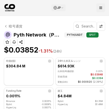
JP
Pyth Network テクニカル分析
暗号通貨
Pyth Network 現在 $0.03852 で取引されています. R
テクニカル分
Pyth Network（PYTH）価格
PYTH
/USDT
SPOT
$0.03852
-1.31
%
(24h)
時価総額
24H 出来高 & レンジ
$304.84 M
$614.93K
出来高/時価総額:
0.20%
$0.03848
安値/高値:
$0.0394
$0.000920
(
2.39%
)
変動(24h):
Funding Rate
建玉
0.0011%
$4.84M
Binance:
0.0035%
Bybit:
$3.35M
Bybit:
-0.0009%
HyperLiq:
$1.49M
HyperLiq:
0.0007%