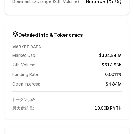
Binance (%75)
Dominant Exchange (24h Volume)
Detailed Info & Tokenomics
MARKET DATA
Market Cap:
$304.84 M
24h Volume:
$614.93K
Funding Rate:
0.0011%
Open Interest:
$4.84M
トークン供給
最大供給量:
10.00B
PYTH