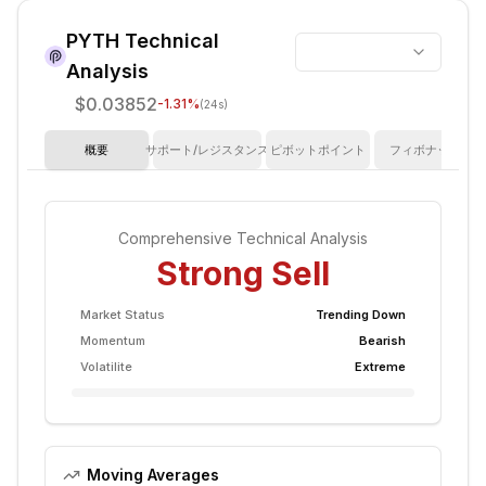
PYTH
Technical
Analysis
$0.03852
-1.31
%
(24s)
概要
サポート/レジスタンス
ピボットポイント
フィボナッチ
Comprehensive Technical Analysis
Strong Sell
Market Status
Trending Down
Momentum
Bearish
Volatilite
Extreme
Moving Averages