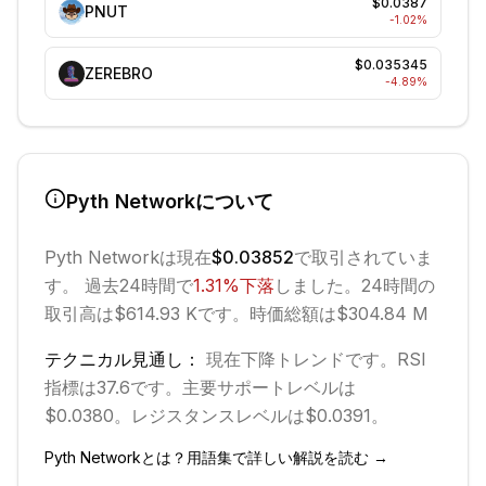
$0.0387
PNUT
-1.02
%
$0.035345
ZEREBRO
-4.89
%
Pyth Network
について
Pyth Network
は現在
$0.03852
で取引されていま
す。 過去24時間で
1.31
%
下落
しました。
24時間の
取引高は$614.93 Kです。
時価総額は$304.84 M
テクニカル見通し：
現在
下降
トレンドです。
RSI
指標は37.6です。
主要サポートレベルは
$0.0380。
レジスタンスレベルは$0.0391。
Pyth Network
とは？用語集で詳しい解説を読む →