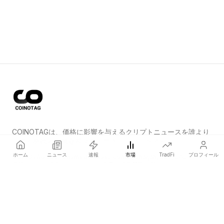
COINOTAGは、価格に影響を与えるクリプトニュースを誰より
も早く発信する独立系メディアネットワークです。
ホーム
ニュース
速報
市場
TradFi
プロフィール
COINOTAG LLC · Shams Business Center, Sharjah, 839, UAE
登録メディア組織；コンテンツは公正な編集基準に従っています。
プラットフォーム
ニュース