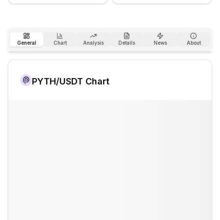
General
Chart
Analysis
Details
News
About
PYTH
/USDT Chart