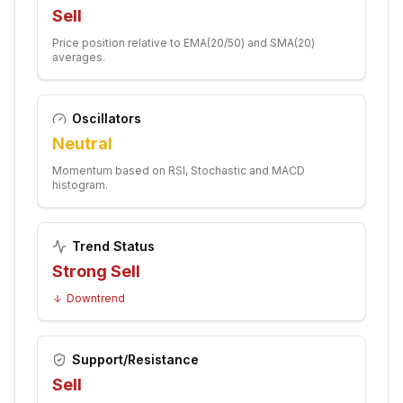
Sell
Price position relative to EMA(20/50) and SMA(20)
averages.
Oscillators
Neutral
Momentum based on RSI, Stochastic and MACD
histogram.
Trend Status
Strong Sell
Downtrend
Support/Resistance
Sell