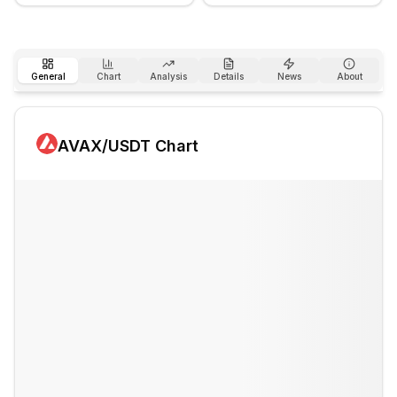
General
Chart
Analysis
Details
News
About
AVAX
/USDT Chart