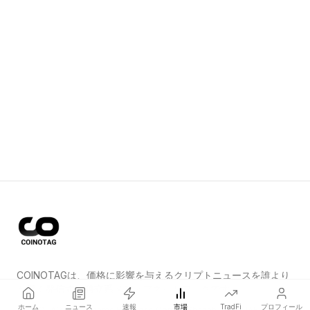
COINOTAGは、価格に影響を与えるクリプトニュースを誰より
も早く発信する独立系メディアネットワークです。
ホーム
ニュース
速報
市場
TradFi
プロフィール
COINOTAG LLC · Shams Business Center, Sharjah, 839, UAE