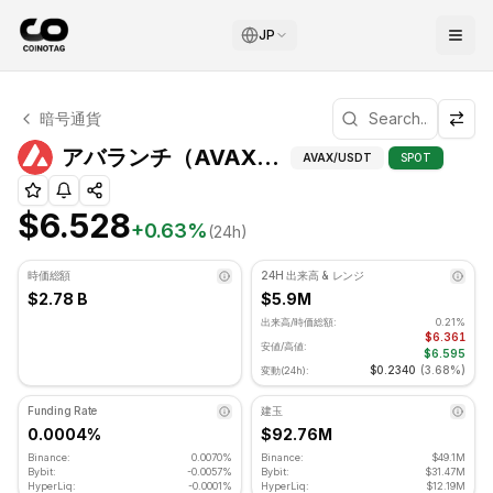
JP
アバランチ テクニカル分析
暗号通貨
アバランチ 現在 $6.528 で取引されています. RSI指標は 4
テクニカル分析、
アバランチ（AVAX）価格
AVAX
/USDT
SPOT
$6.528
+
0.63
%
(24h)
時価総額
24H 出来高 & レンジ
$2.78 B
$5.9M
出来高/時価総額:
0.21%
$6.361
安値/高値:
$6.595
$0.2340
(
3.68%
)
変動(24h):
Funding Rate
建玉
0.0004%
$92.76M
Binance:
0.0070%
Binance:
$49.1M
Bybit:
-0.0057%
Bybit:
$31.47M
HyperLiq:
-0.0001%
HyperLiq:
$12.19M