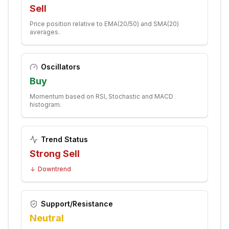
Sell
Price position relative to EMA(20/50) and SMA(20)
averages.
Oscillators
Buy
Momentum based on RSI, Stochastic and MACD
histogram.
Trend Status
Strong Sell
Downtrend
Support/Resistance
Neutral