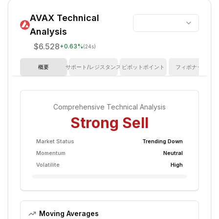
AVAX
Technical
Analysis
$6.528
+
0.63
%
(24s)
概要
サポート/レジスタンス
ピボットポイント
フィボナッチ
Comprehensive Technical Analysis
Strong Sell
Market Status
Trending Down
Momentum
Neutral
Volatilite
High
Moving Averages