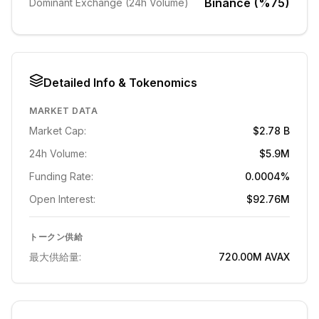
Binance (%75)
Dominant Exchange (24h Volume)
Detailed Info & Tokenomics
MARKET DATA
Market Cap:
$2.78 B
24h Volume:
$5.9M
Funding Rate:
0.0004%
Open Interest:
$92.76M
トークン供給
最大供給量:
720.00M
AVAX