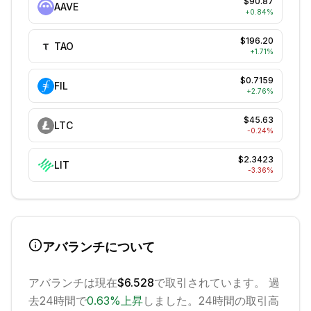
$90.87
AAVE
+
0.84
%
$196.20
TAO
+
1.71
%
$0.7159
FIL
+
2.76
%
$45.63
LTC
-0.24
%
$2.3423
LIT
-3.36
%
アバランチ
について
アバランチ
は現在
$6.528
で取引されています。 過
去24時間で
0.63
%
上昇
しました。
24時間の取引高