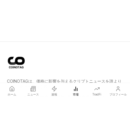
COINOTAGは、価格に影響を与えるクリプトニュースを誰より
も早く発信する独立系メディアネットワークです。
ホーム
ニュース
速報
市場
TradFi
プロフィール
COINOTAG LLC · Shams Business Center, Sharjah, 839, UAE
登録メディア組織；コンテンツは公正な編集基準に従っています。
プラットフォーム