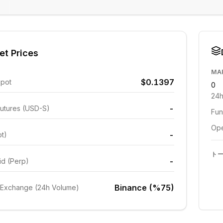
et Prices
MA
$0.1397
Spot
0
24h
-
utures (USD-S)
Fun
Ope
-
ot)
ト
-
id (Perp)
Binance (%75)
 Exchange (24h Volume)