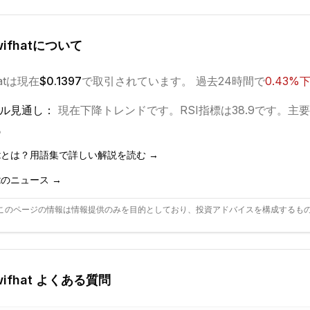
ifhat
について
at
は現在
$0.1397
で取引されています。 過去24時間で
0.43
%
ル見通し：
現在
下降
トレンドです。
RSI指標は38.9です。
主要
0。
t
とは？用語集で詳しい解説を読む →
t
のニュース →
このページの情報は情報提供のみを目的としており、投資アドバイスを構成するも
ifhat
よくある質問