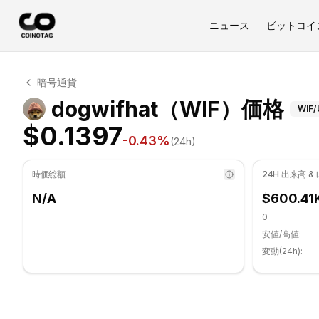
ニュース
ビットコイ
dogwifhat テクニカル分析
暗号通貨
dogwifhat 現在 $0.1397 で取引されています. RSI指
テ
dogwifhat（WIF）価格
WIF
/
$0.1397
-0.43
%
(24h)
時価総額
24H 出来高 &
N/A
$600.41
0
安値/高値:
変動(24h):