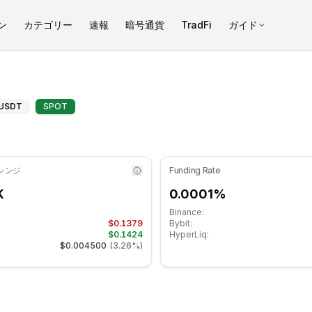
ン
カテゴリー
速報
暗号通貨
TradFi
ガイド
標は 38.88 です 中立ゾーンにあります. 日次トレンドは下降傾向. 重要
クニカル分析、サポート/レジス
USDT
SPOT
 レンジ
Funding Rate
K
0.0001%
Binance:
$0.1379
Bybit:
$0.1424
HyperLiq:
$0.004500
(
3.26%
)