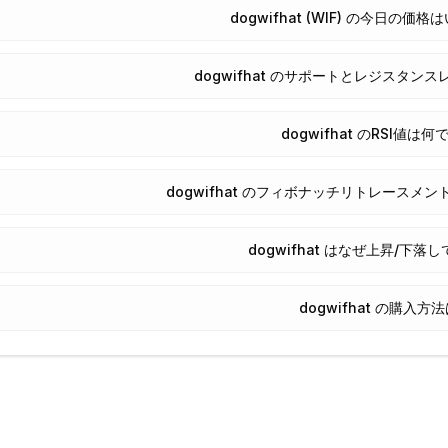
dogwifhat (WIF) の今日の
dogwifhat のサポートとレジスタン
dogwifhat のRSI値は
dogwifhat のフィボナッチリトレースメ
dogwifhat はなぜ上昇/下落
dogwifhat の購入方