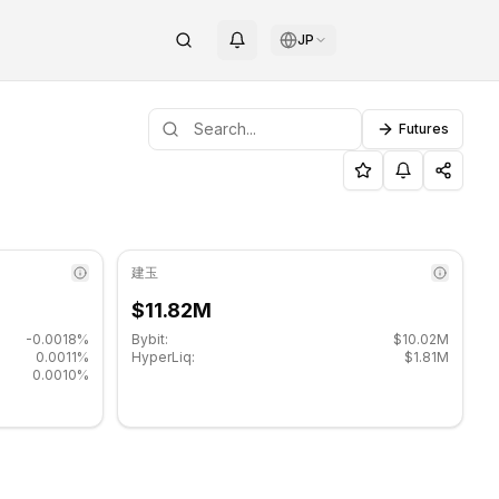
JP
Futures
なサポートレベル: $0.139533, レジスタンスレベル: $0.1420
タンスレベル
建玉
$11.82M
-0.0018%
Bybit:
$10.02M
0.0011%
HyperLiq:
$1.81M
0.0010%