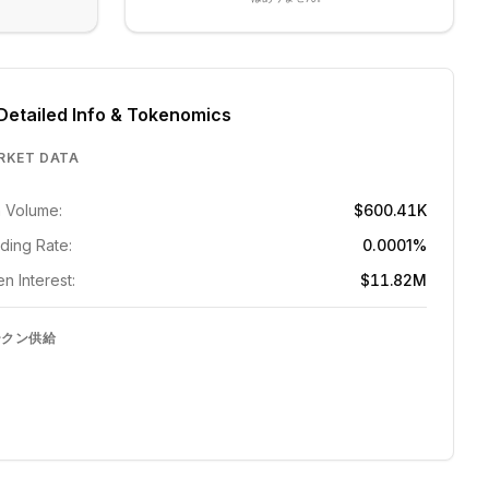
Detailed Info & Tokenomics
RKET DATA
 Volume:
$600.41K
ding Rate:
0.0001%
n Interest:
$11.82M
ークン供給