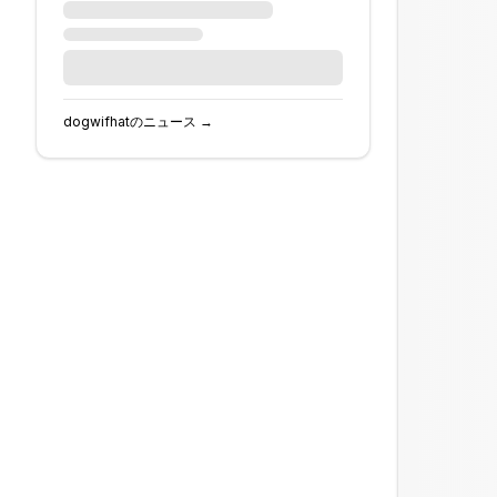
dogwifhat
のニュース →