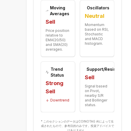
Moving
Oscillators
Averages
Neutral
Sell
Momentum
based on RSI,
Price position
Stochastic
relative to
and MACD
EMA(20/50)
histogram.
and SMA(20)
averages.
Trend
Support/Resistance
Status
Sell
Strong
Signal based
Sell
on Pivot,
nearby S/R
Downtrend
and Bollinger
status.
* このセクションのデータはCOINOTAG AIによって生
成されたもので、参考目的のみです。投資アドバイスで
はありません。