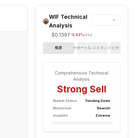
WIF
Technical
Analysis
$0.1397
-0.43
%
(24s)
概要
サポート/レジスタンス
ピボットポイン
Comprehensive Technical
Analysis
Strong Sell
Market Status
Trending Down
Momentum
Bearish
Volatilite
Extreme