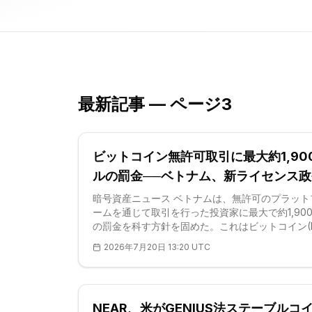
最新記事 — ページ3
ビットコイン無許可取引に最大約1,90
ルの罰金──ベトナム、新ライセンス政
規制を本格化
暗号資産ニュース ベトナムは、無許可のプラット
ームを通じて取引を行った投資家に最大で約1,90
の罰金を科す方針を固めた。これはビットコイン(B
をはじめ、国内で流通するあらゆるアルトコイン
2026年7月20日 13:20 UTC
民のアクセス手段を根本から作り替える規定であ
置は7月16日に署名され、9月1日に発効する政令
284/2026/NĐ-CP号に盛り込まれている。公式
文書によれば、財務省の承認を得ていない取引所
NEAR、米がGENIUS法ステーブルコ
を回した国内利用者には、3,000万〜5,000万