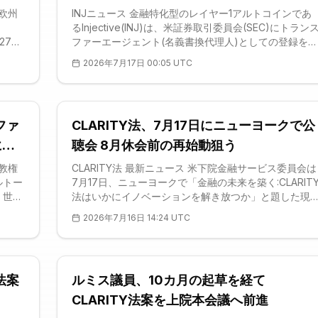
解決要因である。 CLARITY
ト登録を申請
、欧州
INJニュース 金融特化型のレイヤー1アルトコインであ
るInjective(INJ)は、米証券取引委員会(SEC)にトラン
27カ
ファーエージェント(名義書換代理人)としての登録を申
ブルコ
請したと明らかにした。狙いは、証券の所有権記録を
2026年7月17日 00:05 UTC
ランダ
接オンチェーンに載せることにある。トランスファー
.を暗号
ージェントとは、企業の公式な株主名簿を管理し、証
た。こ
が売買されるたびに所有者情報を更新する機関を指す
よる支
この業務は現在、複数の仲介者を介してオフチェーン
ファ
CLARITY法、7月17日にニューヨークで公
を幅広
処理されている。Injectiveは、この
されて
に激
聴会 8月休会前の再始動狙う
教権
CLARITY法 最新ニュース 米下院金融サービス委員会は
ルトー
7月17日、ニューヨークで「金融の未来を築く:CLARIT
。世界
法はいかにイノベーションを解き放つか」と題した現
な規制
公聴会を開く。議会が8月7日から夏季休会に入る前
2026年7月16日 14:24 UTC
門神学
に、市場構造法案の勢いを取り戻す狙いだ。この会合
ティ・
デジタル資産・フィンテック・人工知能小委員会が主
宗教令
するもので、その場で法案が採決・成立するわけでは
イン、
い。むしろ狙いは、アルトコイン市場をはじめとする
法案
ルミス議員、10カ月の起草を経て
を「口
ジタル資産を証券・商品・決済手段の三類型に振り分
る
CLARITY法案を上院本会議へ前進