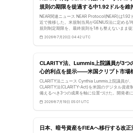
規則の期限を徒過する中1.92ドルを維
NEAR関連ニュース NEAR Protocol(NEAR)は1.9
近で推移した。米規制当局がGENIUS法に定める1
規則制定期限を、最終規則を1本も整えないまま徒
たためだ。財務省、通貨監督庁(OCC)、連邦準備
2026年7月20日 04:42 UTC
(FRB)、連邦預金保険公社(FDIC)、全米信用組合
構(NCUA)の5つの連邦機関は、ステーブルコイン
核をなす実施規則を提案段階に据え置いたまま、7
日の期限を迎えた。この空白は、発行体に未完成
CLARITY法、Lummis上院議員が3つ
へ沿ってコンプライアンス体制を築くことを強い
NEAR Protocolを含むドルペッグ型トークンを擁
心的利点を提示——米国クリプト市場
べてのレイヤー1に不
の柱に
CLARITY法ニュース Cynthia Lummis上院議員が、
CLARITY法(CLARITY-Act)を米国のデジタル資
備えるべき3つの成果を軸に位置づけた。開発者
ての確実性、投資家保護、そして市場の健全性—
2026年7月19日 05:01 UTC
3つである。ワイオミング州選出の共和党議員で
氏は、7月17日のX投稿で、優れたクリプト立法は
つを同時に実現すべきであり、CLARITY法はまさ
れを果たすと主張した。発言は、場当たり的な監
日本、暗号資産をFIEAへ移行する改正
定ルールへと置き換える複数年にわたる連邦議会