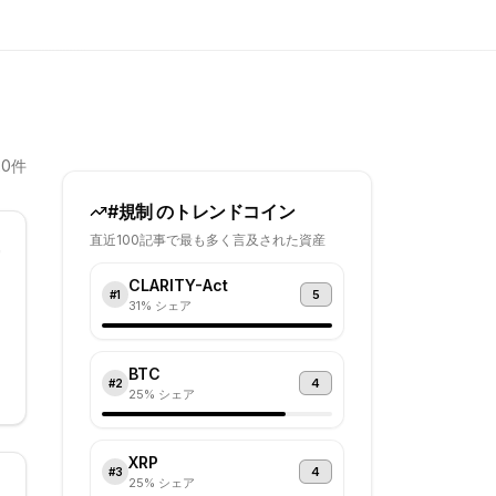
20
件
#
規制
のトレンドコイン
直近100記事で最も多く言及された資産
CLARITY-Act
5
#
1
31
% シェア
BTC
4
#
2
25
% シェア
ど
確
XRP
て
4
#
3
25
% シェア
、