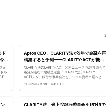
0ド
Aptos CEO、CLARITY法が5年で金融を再
令で
構築すると予測——CLARITY-ACTが機関
参入の起点に
フォ
CLARITY法(CLARITY-ACT)関連ニュース 米連邦議会で
0ドル
審議が進む市場構造法案「CLARITY法(CLARITY-
TC)
ACT)」が、銀行や事業会社をデジタル資産市場へと呼
への住
び込む触媒になり得る——Aptos LabsのCEOである
2026年7月20日 05:15 UTC
る。措
Avery Ching氏は、最近の放送インタビューでこう語っ
第
た。同氏の見立てはこうだ。暗号資産をどう分類し、
の提出
の当局が監督するのかという連邦レベルのルールが明
に注文
になれば、規制対象である金融機関を市場の外に留め
イン
CLARITY法、米上院銀行委員会を15対9で
きた最大の逡巡が取り除かれる。ここで注目すべきは