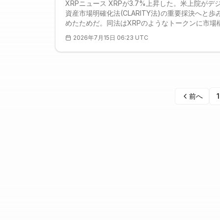
XRPニュース XRPが3.7%上昇した。米上院がデ
資産市場明確化法(CLARITY法)の重要採決へと歩
めたためだ。同法はXRPのようなトークンに市場
ールを定める初の連邦枠組みとなる。火曜日の記
2026年7月15日 06:23 UTC
では、民主党のクリス・マーフィー、ジェフ・マ
ー、クリス・バン・ホーレンの3上院議員が倫理
由に法案へ公然と反対し、いわゆる「トランプ氏
資産をめぐる腐敗」を抑止できないと警告した。
ィー議員は、大統領が規制に関与する産業への影
前へ
1