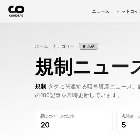
ニュース
ビットコイ
ホーム
→
カテゴリー
→
規制
規制
ニュー
規制
タグに関連する暗号資産ニュース、詳
の100記事を常時更新しています。
このページの記事
関連ト
20
5