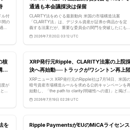
同氏がこの立法を「制約」ではなく「参入路(オンラン
持
通過も本会議採決は保留
プ)」として位置づけている点であ
2ドル付
CLARITY法をめぐる最新動向 米国の市場構造法案
年間の
「CLARITY法」は、デジタル資産が証券か商品かを定
過し
義する法案だが、重要な委員会の関門を突破したにも
制度
かわらず、2026年7月18日時点で依然として成立して
2026年7月20日 03:12 UTC
管理機
いない。上院銀行委員会は2026年5月14日、修正版を1
の中
対9の賛成多数で可決した。これは2025年7月に下院が
月18
H.R.3633を通過させたことを受けた動きである。法案
の草案
は現在、上院本会議に付託されているが、正式な採決
の核
XRP発行元Ripple、CLARITY法案の上院
、
程はまだ組まれていない。当編集部が立法カレンダー
するす
読む限り、枠組みは固まりつつある一方で、決定的な
構造
決へ再始動──トラックがワシントン再上
治的交渉はなお続いており、成立間近というより中盤
XRPニュース XRP発行元のRipple社は7月14日、米国
産制度が
暗号資産市場構造ルールを求める公的キャンペーンを
にとっ
始動し、「the path to clarity(明確性への道)」と掲げ
—この
ブランドトラックをワシントンD.C.へ再び走らせた。議
2026年7月19日 02:28 UTC
ある同
員やスタッフ、業界関係者がデジタル資産の法的枠組
この3
を検討する最中、Ripple社はCLARITY法案を透明なト
にそ
ークン規制・消費者保護の強化・米国の競争力維持へ
督を法
至る道筋と位置づけ、200を超える団体が上院指導部
法を
Ripple PaymentsがEUのMiCAライセンス
の取り
本会議での採決入りを求めている。主要な<a