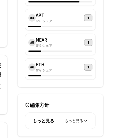
APT
1
#
4
6
% シェア
か
NEAR
5
1
#
5
6
% シェア
日
ETH
採
を
1
#
6
6
% シェア
政
陸
段
の
再
た
編集方針
み
もっと見る
と
もっと見る
に