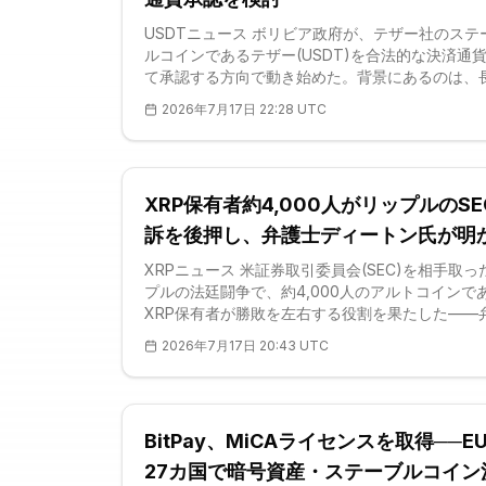
USDTニュース ボリビア政府が、テザー社のステ
ルコインであるテザー(USDT)を合法的な決済通
て承認する方向で動き始めた。背景にあるのは、
する米ドル不足だ。経済・公共財政相のホセ・ガ
2026年7月17日 22:28 UTC
ル・エスピノサ氏によれば、検討中の枠組み案は
と貯蓄の両面でUSDTをボリビアーノおよびドル
で流通させることを認める内容だという。提案は
査段階にあり、資金洗浄防止(AML)の安全策を伴
XRP保有者約4,000人がリップルのSE
しだ。ボリビアが金融活動
訴を後押し、弁護士ディートン氏が明
XRPニュース 米証券取引委員会(SEC)を相手取っ
プルの法廷闘争で、約4,000人のアルトコインで
XRP保有者が勝敗を左右する役割を果たした——
ジョン・ディートン氏がこう明かした。個人保有
2026年7月17日 20:43 UTC
「法廷の友(アミカス)」として代理した同氏によ
アナリサ・トレス判事は略式判決を書く際、これ
者の宣誓供述書に依拠したという。訴訟全体で提
た数千点の証拠
BitPay、MiCAライセンスを取得──E
27カ国で暗号資産・ステーブルコイン