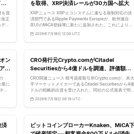
だ。た
href="https://jp.coinotag.com/glossary/a
イダ
を取得、XRP決済レールが30カ国へ拡大
督を資
XRPニュース XRPエコシステムに連なる規制対応の決
な改正
済部門であるRipple Payments Europeが、欧州連合
るデジ
(EU)のMiCA登録簿に新たに追加された。これにより、
して正
域内で認可された暗号資産サービスプロバイダーの総
2026年7月18日 12:09 UTC
決して
は294社に達した。今回の登録は、暗号資産市場規制
は、暗
(MiCA)のもとで同社が欧州経済領域(EEA)全域にわたる
、発行
コンプライアンス上の足場を確立したことを裏づける
おおむ
のだ。MiCAはEU共通のルールブックであり、規制対象
をオン
CRO発行元Crypto.comがCitadel
27年
サービスの提供に先立って暗号資産サービスプロバイ
たのは
ー(CASP)ライセンスの取得を義務づけている。Ripple
アム
Securitiesから4億ドルを調達、評価額
ち取
Payments Eur
200億ドルへ
の
CRO関連ニュース 暗号資産取引所Crypto.comが、米
場企業に
手マーケットメイカーであるCitadel Securitiesから4
クチェ
ドルの戦略的出資を受け入れた。同社の公式発表で明
日公表
かになったもので、この取引はCronos(CRO)トークン
2026年7月18日 06:19 UTC
の機
を支える取引所を200億ドル超と評価する。アルトコ
分配・
ン市場全体に機関投資マネーが流入するなか、創業か
ローカ
10年で初となる機関投資家ラウンドが実現した格好だ
が引受と
Citadel Securitiesは今回の出資について、伝統的金融
決済
ビットコインブローカーKnaken、MiCA
ン化フ
とデジ
で破産認定──顧客資金800万ドルが消失