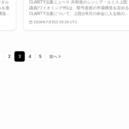
ジタル
CLARITY法案ニュース 共和党のシンシア・ルミス上院
みを進
議員(ワイオミング州)は、暗号資産の市場構造を定める
構造ル
CLARITY法案について、上院が8月の休会に入る前の可
者会見
決を強く求めている。7月15日に発言したルミス氏は、
2026年7月15日 05:29 UTC
ークリ
この法案を成立させることが、米国で事業を展開する
面を理
業に対して市場の安定性を示すうえで極めて重要だと
の暗号
えた。過去10カ月間、毎日欠かさず法案に取り組んで
マーフ
たと述べ、数日以内に正式な条文を提出する見通しを
響力を
した。ただし、7月第4週に本会議へ諮られるかどうか
は、議事日程と過密な立法課題を握るジョン・スーン
2
3
4
5
次へ
内総務の判断に最終的に委ねられる、と付け加えた。
<p