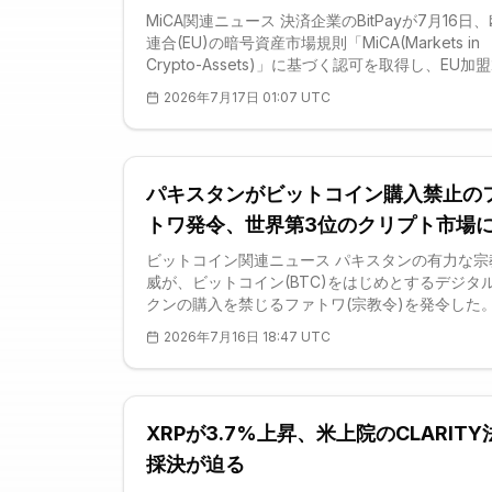
が可能に
MiCA関連ニュース 決済企業のBitPayが7月16日
連合(EU)の暗号資産市場規則「MiCA(Markets in
Crypto-Assets)」に基づく認可を取得し、EU加盟
国すべてで規制対応済みの暗号資産およびステー
2026年7月17日 01:07 UTC
イン決済サービスを展開できるようになった。オ
金融市場庁(AFM)は、同社の現地法人BitPay B.V
資産サービスプロバイダー(CASP)として認可し
の区分は決済処理、国境を越えた送金、消費者に
パキスタンがビットコイン購入禁止の
払い、そして提携先を通じた暗号資産の売買まで
くカバーする。認可は同社のIR開示によって確認
トワ発令、世界第3位のクリプト市場
おり、加盟店向
震
ビットコイン関連ニュース パキスタンの有力な宗
威が、ビットコイン(BTC)をはじめとするデジタ
クンの購入を禁じるファトワ(宗教令)を発令した
最大級の個人向けクリプト市場のひとつに、新た
2026年7月16日 18:47 UTC
上の不確実性が持ち込まれた形だ。6月10日、名
校ジャミア・ダルル・ウルーム・カラチが、ムフ
タキ・ウスマニ師ら高位学者の署名を付してこの
を公表した。裁定はビットコイン、ステーブルコ
XRPが3.7%上昇、米上院のCLARITY
および類似資産で決済される取引を禁じ、これら
座上に架空
採決が迫る