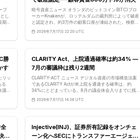
ーブ
暗号資産ニュース オランダのビットコイン(BTC)ブロ
貨とし
ーカーKnakenが、ロッテルダムの裁判所によって破産
長期化
と認定され、約3万件の顧客口座が凍結された。検察側
ブリエ
の主張によれば、顧客資金のうち約700万ユーロ(800
2026年7月17日 22:20 UTC
、決済
万ドル)が消失したという。同社はユーザーがビットコ
と並ん
インやその他のアルトコインを売買・保管できるサー
なお審
スを提供していたが、2026年6月にサービスを停止
う見通
し、その後の払い戻しは一度も再開されなかった。裁
C勝
CLARITY Act、上院通過確率は約34% —
所は独立した管財人を選任し、残存資産の管理と可能
限りの
かす
7月の審議枠は残り2週間
たリッ
CLARITY-ACT ニュース デジタル資産の市場構造法案
ある
であるCLARITY Actが米上院を通過する確率は、約
弁護士
34%にとどまっている。8月の議会休会入りまでに残
者を
れた現実的な本会議の審議枠は、7月20日の週と7月27
2026年7月17日 14:26 UTC
れば、
日の週のわずか2つだけだ。この法案は、個別のデジタ
ら保有
ル資産が証券取引委員会(SEC)と商品先物取引委員会
出され
(CFTC)のどちらの管轄に属するかを確定させる内容を
持つ。2026年7月17日時点で、いずれの週についても
U全
Injective(INJ)、証券所有記録をオンチェ
本会議の審議時間は正式に告知されていない。この「
程の沈黙」こそが、法案の成立可否を左右する最大の
決済
ーン化へSECにトランスファーエージェン