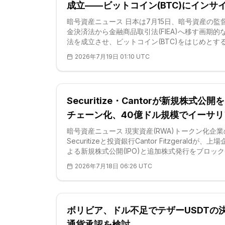
組みにおいて、本法案を中核へと押し上げるもの
成立——ビットコイン(BTC)にインサ
だし提案はいまだ成立しておらず、その
ー規制、2027年度に運用開始
暗号資産ニュース 日本は7月15日、暗号資産の監
金決済法から金融商品取引法(FIEA)へ移す画期的
法を成立させ、ビットコイン(BTC)をはじめとす
タル資産を、有価証券とは異なる「金融商品」と
2026年7月19日 01:10 UTC
式に位置づけた。参議院は同法案を賛成多数で可
いる。金融庁の説明資料によれば、今回の改正で
号資産に対して初めてインサイダー取引の規制と
時の情報開示義務が導入される。法律は公布から
Securitize・Cantorが新規株式公開
ね1年以内に施行される見通しで、実際の運用は20
度中に始まる。業界がこの位置づけを最初に求め
チェーン化、40億ドル規模でイーサリ
2018年のことであり、今回の可決は、正当性を勝
(ETH)のRWA基盤を強化
暗号資産ニュース 現実資産(RWA)トークン化企業
るための
Securitizeと投資銀行Cantor Fitzgeraldが、上
よる新規株式公開(IPO)と追加株式発行をブロッ
ーン上で直接実施できる提携を発表した。7月15
2026年7月18日 06:26 UTC
の枠組みでは、Cantorが株式資本市場と売買執行
能を担い、Securitizeがトークン化証券の発行・
管理を支えるインフラを提供する。SEC登録のブ
ーディーラー子会社であるSecuritize Markets
ボリビア、ドル不足でテザーUSDTの
決済に加わる構図だ。Securitizeが主力のトーク
ァンドを主に<a href="https://j
通貨承認を検討